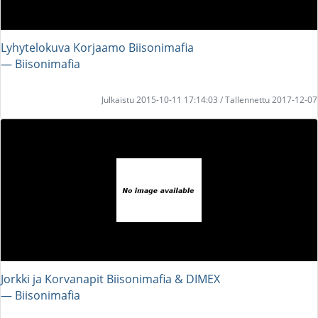
Lyhytelokuva Korjaamo Biisonimafia
― Biisonimafia
Julkaistu 2015-10-11 17:14:03 / Tallennettu 2017-12-07
Jorkki ja Korvanapit Biisonimafia & DIMEX
― Biisonimafia