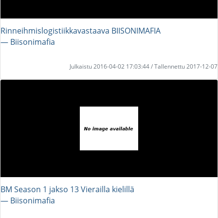
Rinneihmislogistiikkavastaava BIISONIMAFIA
― Biisonimafia
Julkaistu 2016-04-02 17:03:44 / Tallennettu 2017-12-07
BM Season 1 jakso 13 Vierailla kielillä
― Biisonimafia