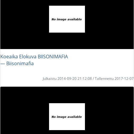
Koeaika Elokuva BIISONIMAFIA
― Biisonimafia
Julkaistu 2014-09-20 21:12:08 / Tallennettu 2017-12-07