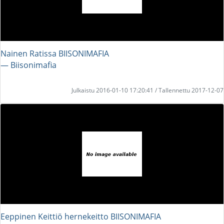
Nainen Ratissa BIISONIMAFIA
― Biisonimafia
Julkaistu 2016-01-10 17:20:41 / Tallennettu 2017-12-07
Eeppinen Keittiö hernekeitto BIISONIMAFIA