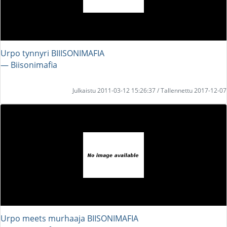
Urpo tynnyri BIIISONIMAFIA
― Biisonimafia
Julkaistu 2011-03-12 15:26:37 / Tallennettu 2017-12-07
Urpo meets murhaaja BIISONIMAFIA