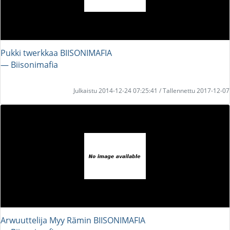
Pukki twerkkaa BIISONIMAFIA
― Biisonimafia
Julkaistu 2014-12-24 07:25:41 / Tallennettu 2017-12-07
Arwuuttelija Myy Rämin BIISONIMAFIA