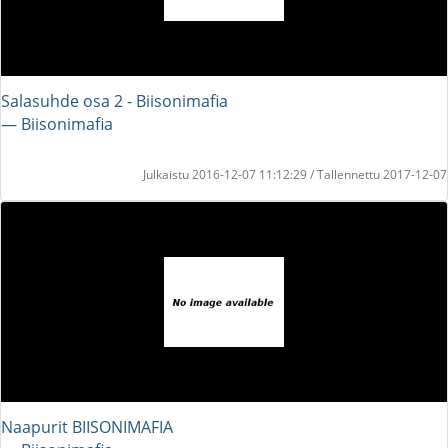
Salasuhde osa 2 - Biisonimafia
― Biisonimafia
Julkaistu 2016-12-07 11:12:29 / Tallennettu 2017-12-07
Naapurit BIISONIMAFIA