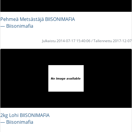
Pehmeä Metsästäjä BIISONIMAFIA
― Biisonimafia
Julkaistu 2014-07-17 15:40:06 / Tallennettu 2017-12-07
2kg Lohi BIISONIMAFIA
― Biisonimafia