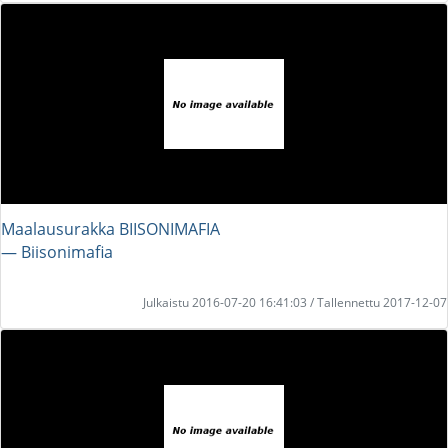
Maalausurakka BIISONIMAFIA
― Biisonimafia
Julkaistu 2016-07-20 16:41:03 / Tallennettu 2017-12-07