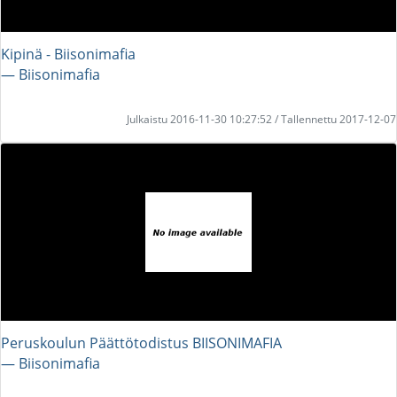
Kipinä - Biisonimafia
― Biisonimafia
Julkaistu 2016-11-30 10:27:52 / Tallennettu 2017-12-07
Peruskoulun Päättötodistus BIISONIMAFIA
― Biisonimafia