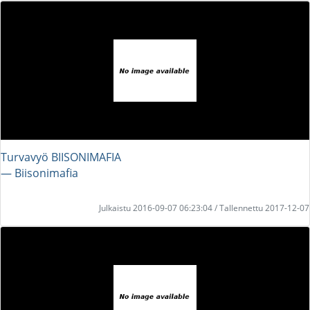
Turvavyö BIISONIMAFIA
― Biisonimafia
Julkaistu 2016-09-07 06:23:04 / Tallennettu 2017-12-07