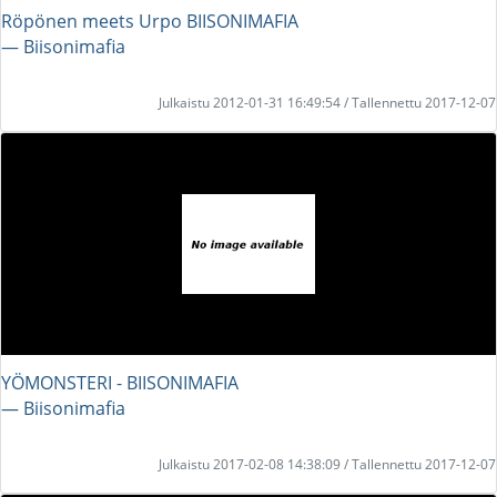
Röpönen meets Urpo BIISONIMAFIA
― Biisonimafia
Julkaistu 2012-01-31 16:49:54 / Tallennettu 2017-12-07
YÖMONSTERI - BIISONIMAFIA
― Biisonimafia
Julkaistu 2017-02-08 14:38:09 / Tallennettu 2017-12-07