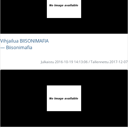
Vihjailua BIISONIMAFIA
― Biisonimafia
Julkaistu 2016-10-19 14:13:06 / Tallennettu 2017-12-07