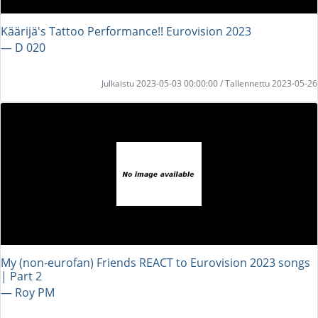
Käärijä's Tattoo Performance!! Eurovision 2023
― D 020
Julkaistu 2023-05-03 00:00:00 / Tallennettu 2023-05-26
My (non-eurofan) Friends REACT to Eurovision 2023 songs
| Part 2
― Roy PM