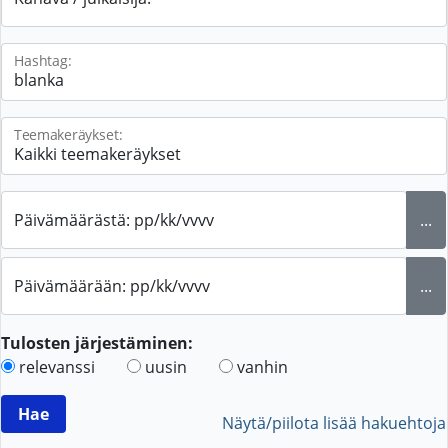
Hashtag:
Teemakeräykset:
Päivämäärästä: pp/kk/vvvv
...
Päivämäärään: pp/kk/vvvv
...
Tulosten järjestäminen:
relevanssi
uusin
vanhin
Näytä/piilota lisää hakuehtoja