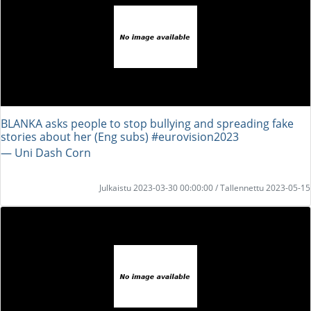
BLANKA asks people to stop bullying and spreading fake
stories about her (Eng subs) #eurovision2023
― Uni Dash Corn
Julkaistu 2023-03-30 00:00:00 / Tallennettu 2023-05-15