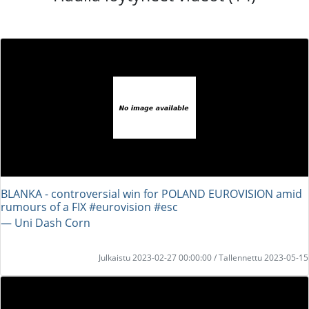
BLANKA - controversial win for POLAND EUROVISION amid
rumours of a FIX #eurovision #esc
― Uni Dash Corn
Julkaistu 2023-02-27 00:00:00 / Tallennettu 2023-05-15