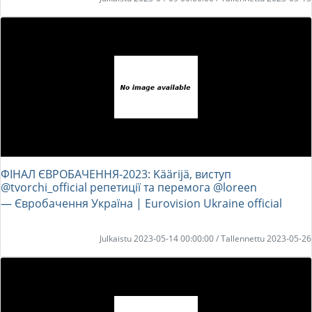
ФІНАЛ ЄВРОБАЧЕННЯ-2023: Käärijä, виступ
@tvorchi_official репетиції та перемога @loreen
― Євробачення Україна | Eurovision Ukraine official
Julkaistu 2023-05-14 00:00:00 / Tallennettu 2023-05-26