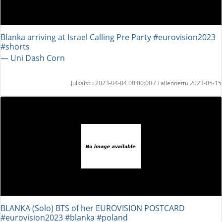
Blanka arriving at Israel Calling Pre Party #eurovision2023
#shorts
― Uni Dash Corn
Julkaistu 2023-04-04 00:00:00 / Tallennettu 2023-05-15
BLANKA (Solo) BTS of her EUROVISION POSTCARD
#eurovision2023 #blanka #poland