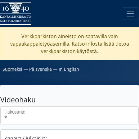
Verkkoarkiston aineisto on saatavilla vain
vapaakappaletyöasemilla. Katso
infosta
lisää tietoa
verkkoarkiston käytöstä.
Suomeksi
―
På svenska
―
In English
Videohaku
Hakusana:
Kanava / julkaisija: