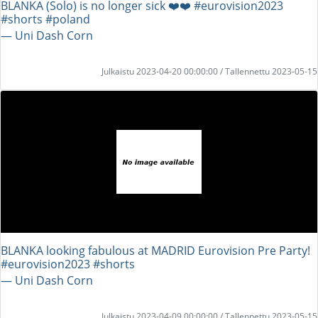
BLANKA (Solo) is no longer sick ❤️❤️ #eurovision2023
#shorts #poland
― Uni Dash Corn
Julkaistu 2023-04-20 00:00:00 / Tallennettu 2023-05-15
BLANKA looking fabulous at MADRID Eurovision Pre Party!
#eurovision2023 #shorts
― Uni Dash Corn
Julkaistu 2023-04-09 00:00:00 / Tallennettu 2023-05-15