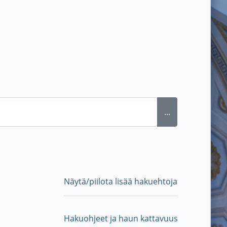
...
Näytä/piilota lisää hakuehtoja
Hakuohjeet ja haun kattavuus