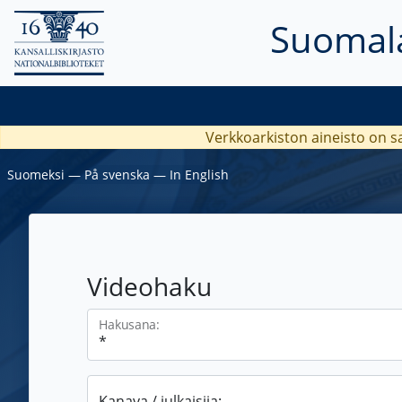
Suomala
Verkkoarkiston aineisto on s
Suomeksi
―
På svenska
―
In English
Videohaku
Hakusana:
Kanava / julkaisija: