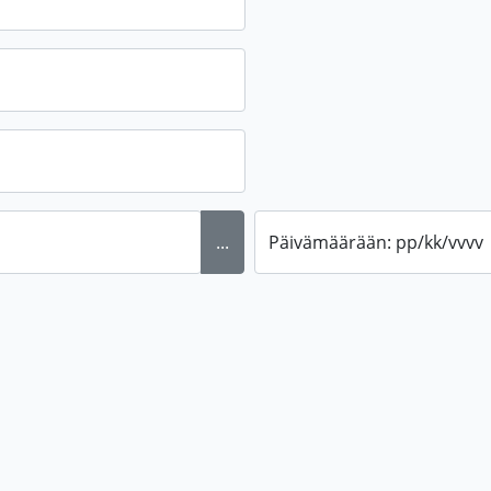
...
Päivämäärään: pp/kk/vvvv