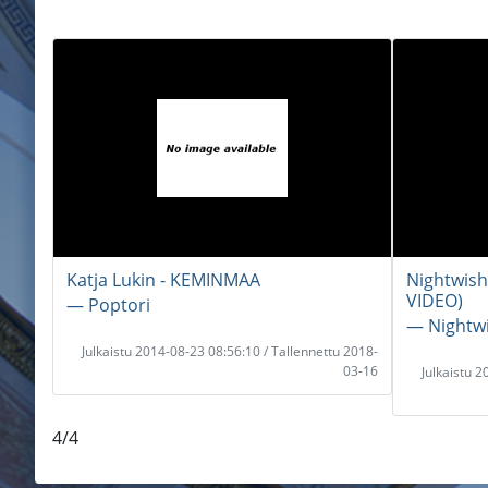
Katja Lukin - KEMINMAA
Nightwish
VIDEO)
― Poptori
― Nightw
Julkaistu 2014-08-23 08:56:10 / Tallennettu 2018-
03-16
Julkaistu 
4/4