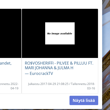
aandet,
RO$VOSHERIFFI - PILVEE & PILLUU FT.
MARI JOHANNA & JULMA H
― EurocrackTV
lennettu 2022-
Julkaistu 2017-04-29 21:08:25 / Tallennettu 2018-
04-19
03-16
Näytä lisää