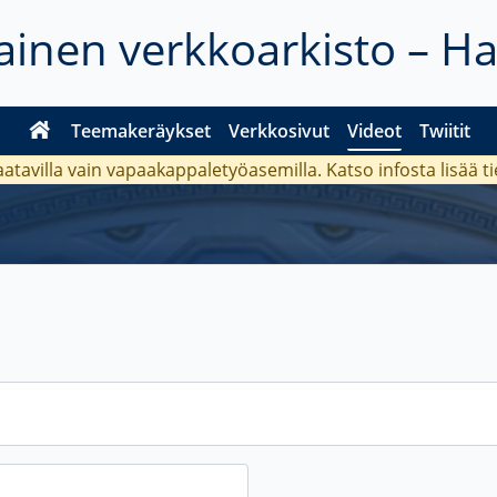
inen verkkoarkisto – H
Teemakeräykset
Verkkosivut
Videot
Twiitit
aatavilla vain vapaakappaletyöasemilla. Katso
infosta
lisää t