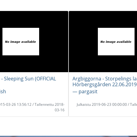
 - Sleeping Sun (OFFICIAL
Argbiggorna - Storpelings l
Hörbergsgården 22.06.2019
ish
― pargasit
2015-03-26 13:56:12 / Tallennettu 2018-
Julkaistu 2019-06-23 00:00:00 / Tal
03-16