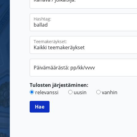
Hashtag:
Teemakeräykset:
Päivämäärästä: pp/kk/vvvv
Tulosten järjestäminen:
relevanssi
uusin
vanhin