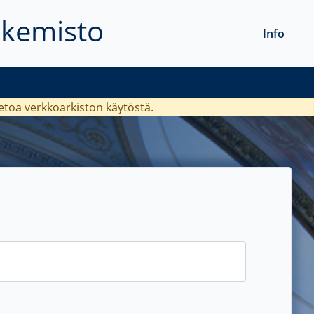
akemisto
Info
ietoa verkkoarkiston käytöstä.