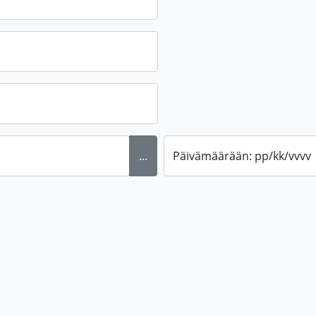
...
Päivämäärään: pp/kk/vvvv