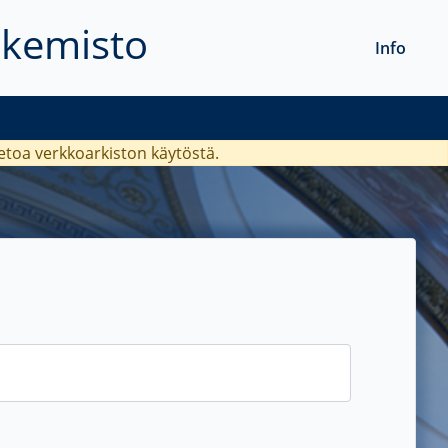
akemisto
Info
ietoa verkkoarkiston käytöstä.