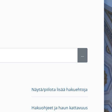
...
Näytä/piilota lisää hakuehtoja
Hakuohjeet ja haun kattavuus