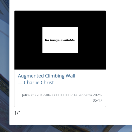
Augmented Climbing Wall
― Charlie Christ
Julkaistu 2017-06-27 00:00:00 / Tallennettu 2021-
05-17
1/1