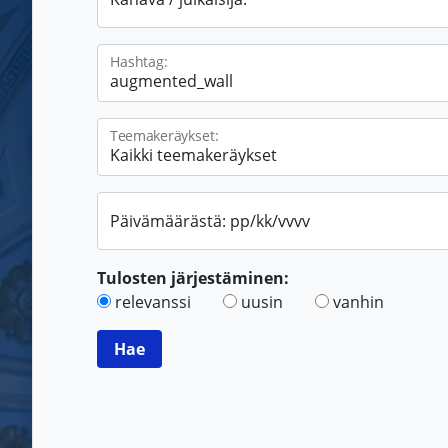
Hashtag:
Teemakeräykset:
Päivämäärästä: pp/kk/vvvv
Tulosten järjestäminen:
relevanssi
uusin
vanhin