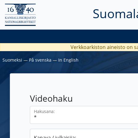
Suomala
Verkkoarkiston aineisto on s
Suomeksi
―
På svenska
―
In English
Videohaku
Hakusana:
Kanava / julkaisija: