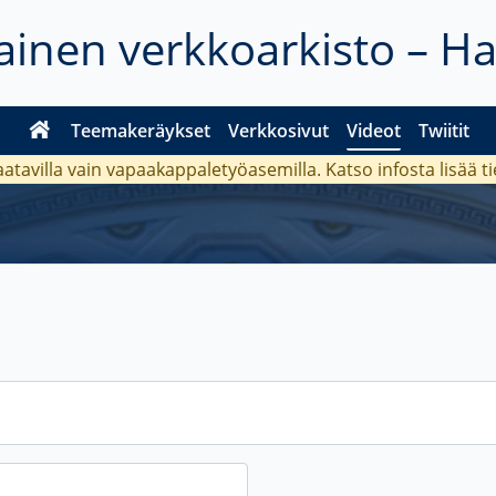
inen verkkoarkisto – H
Teemakeräykset
Verkkosivut
Videot
Twiitit
aatavilla vain vapaakappaletyöasemilla. Katso
infosta
lisää t