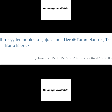
Ihmisyyden puolesta - Juju ja Ipu - Live @ Tammelantori, Tre
― Bono Bronck
Julkaistu 2015-03-15 09:50:20 / Tallennettu 2015-06-03