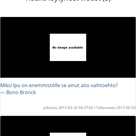
Miksi Ipu on enemmistölle se ainut aito vaihtoehto?
― Bono Bronck
Julkaistu 2015-03-26 04:37:02 / Tallennettu 2015-06-03