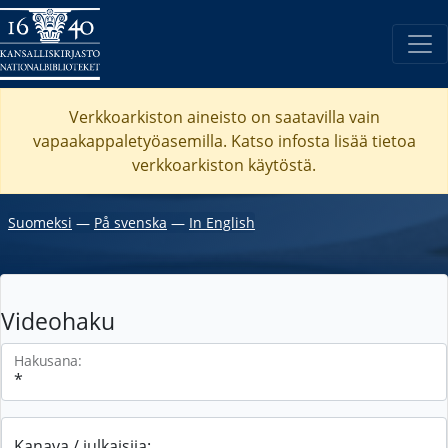
Verkkoarkiston aineisto on saatavilla vain
vapaakappaletyöasemilla. Katso
infosta
lisää tietoa
verkkoarkiston käytöstä.
Suomeksi
―
På svenska
―
In English
Videohaku
Hakusana:
Kanava / julkaisija: