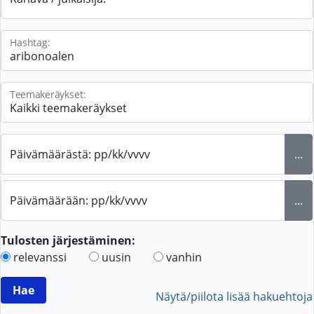
Hashtag:
Teemakeräykset:
Päivämäärästä: pp/kk/vvvv
...
Päivämäärään: pp/kk/vvvv
...
Tulosten järjestäminen:
relevanssi
uusin
vanhin
Näytä/piilota lisää hakuehtoja