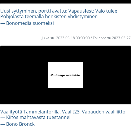
Uusi syttyminen, portti avattu: Vapausfest: Valo tulee
Pohjolasta teemalla henkisten yhdistyminen
― Bonomedia suomeksi
Julkaistu 2023-03-18 00:00:00 / Tallennettu 2023-03-27
Vaalityötä Tammelantorilla, Vaalit23, Vapauden vaaliliitto
— Kiitos mahtavasta tuestanne!
― Bono Bronck