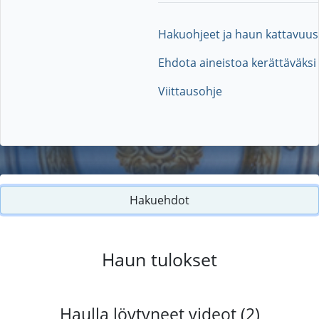
Hakuohjeet ja haun kattavuus
Ehdota aineistoa kerättäväksi
Viittausohje
Hakuehdot
Haun tulokset
Haulla löytyneet videot (2)