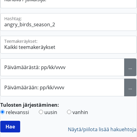
Hashtag:
Teemakeräykset:
Päivämäärästä: pp/kk/vvvv
...
Päivämäärään: pp/kk/vvvv
...
Tulosten järjestäminen:
relevanssi
uusin
vanhin
Näytä/piilota lisää hakuehtoja