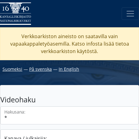
Verkkoarkiston aineisto on saatavilla vain
vapaakappaletyöasemilla. Katso
infosta
lisää tietoa
verkkoarkiston käytöstä.
Suomeksi
―
På svenska
―
In English
Videohaku
Hakusana:
Kanava / julkaisija: