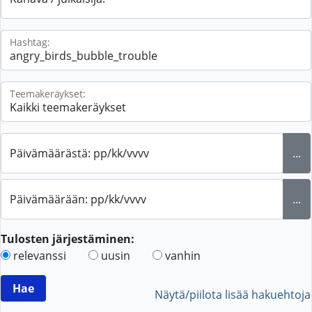
Hashtag:
Teemakeräykset:
Päivämäärästä: pp/kk/vvvv
...
Päivämäärään: pp/kk/vvvv
...
Tulosten järjestäminen:
relevanssi
uusin
vanhin
Näytä/piilota lisää hakuehtoja