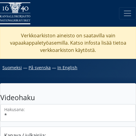
Verkkoarkiston aineisto on saatavilla vain
vapaakappaletyöasemilla. Katso
infosta
lisää tietoa
verkkoarkiston käytöstä.
Suomeksi
―
På svenska
―
In English
Videohaku
Hakusana:
Kanava / julkaisija: