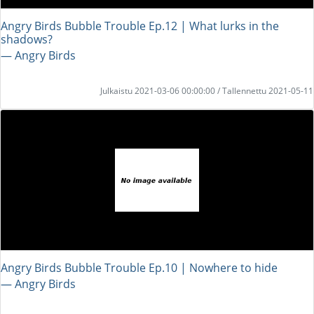
Angry Birds Bubble Trouble Ep.12 | What lurks in the
shadows?
― Angry Birds
Julkaistu 2021-03-06 00:00:00 / Tallennettu 2021-05-11
Angry Birds Bubble Trouble Ep.10 | Nowhere to hide
― Angry Birds