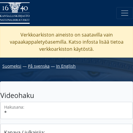
Verkkoarkiston aineisto on saatavilla vain
vapaakappaletyöasemilla. Katso
infosta
lisää tietoa
verkkoarkiston käytöstä.
Suomeksi
―
På svenska
―
In English
Videohaku
Hakusana:
Kanava / julkaisija: