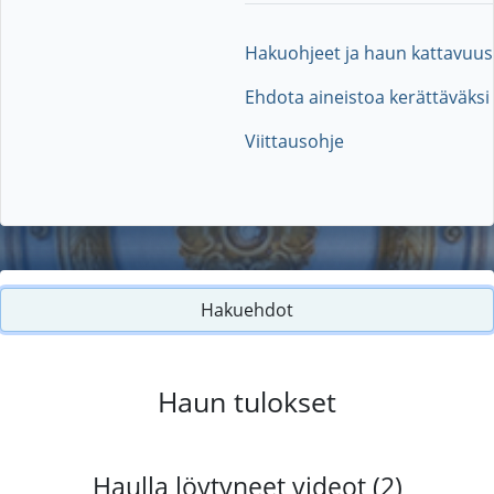
Hakuohjeet ja haun kattavuus
Ehdota aineistoa kerättäväksi
Viittausohje
Hakuehdot
Haun tulokset
Haulla löytyneet videot (2)