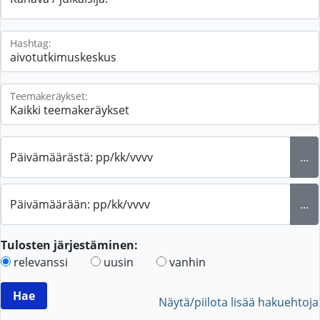
Hashtag:
Teemakeräykset:
Päivämäärästä: pp/kk/vvvv
...
Päivämäärään: pp/kk/vvvv
...
Tulosten järjestäminen:
relevanssi
uusin
vanhin
Näytä/piilota lisää hakuehtoja