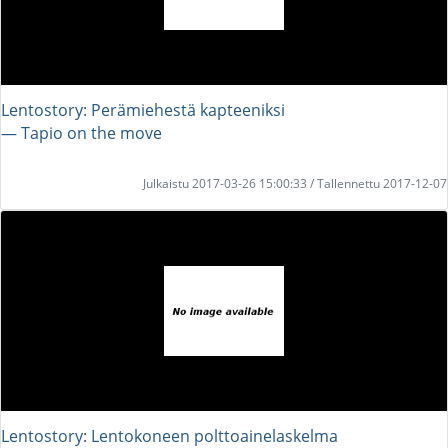
Lentostory: Perämiehestä kapteeniksi
― Tapio on the move
Julkaistu 2017-03-26 15:00:33 / Tallennettu 2017-12-07
Lentostory: Lentokoneen polttoainelaskelma