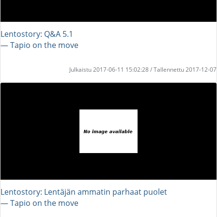
Lentostory: Q&A 5.1
― Tapio on the move
Julkaistu 2017-06-11 15:02:28 / Tallennettu 2017-12-07
Lentostory: Lentäjän ammatin parhaat puolet
― Tapio on the move