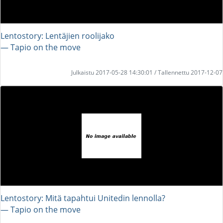
Lentostory: Lentäjien roolijako
― Tapio on the move
Julkaistu 2017-05-28 14:30:01 / Tallennettu 2017-12-07
Lentostory: Mitä tapahtui Unitedin lennolla?
― Tapio on the move