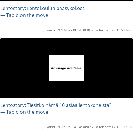
Lentostory: Lentokoulun pääsykokeet
― Tapio on the move
Julkaistu 2017-07-09 14:30:00 / Tallennettu 2017-12-07
Lentostory: Tiesitkö nämä 10 asiaa lentokoneista?
― Tapio on the move
Julkaistu 2017-05-14 14:30:03 / Tallennettu 2017-12-07