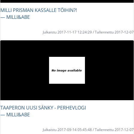
MILLI PRISMAN KASSALLE TÖIHIN?!
― MILLI&ABE
Julkaistu 2017-11-17 12:24:29 / Tallennettu 2017-12-07
TAAPERON UUSI SÄNKY - PERHEVLOGI
― MILLI&ABE
Julkaistu 2017-09-14 05:45:48 / Tallennettu 2017-12-07