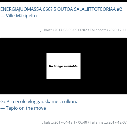
ENERGIAJUOMASSA 666? 5 OUTOA SALALIITTOTEORIAA #2
― Ville Mäkipelto
Julkaistu 2017-08-03 09:00:02 / Tallennettu 2020-12-11
GoPro ei ole vloggauskamera ulkona
― Tapio on the move
Julkaistu 2017-04-18 17:06:40 / Tallennettu 2017-12-07