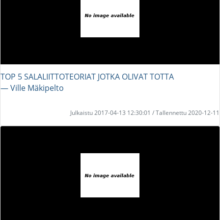
TOP 5 SALALIITTOTEORIAT JOTKA OLIVAT TOTTA
― Ville Mäkipelto
Julkaistu 2017-04-13 12:30:01 / Tallennettu 2020-12-11