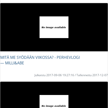
MITÄ ME SYÖDÄÄN VIIKOSSA? - PERHEVLOGI
― MILLI&ABE
Julkaistu 2017-09-06 19:27:16 / Tallennettu 2017-12-07