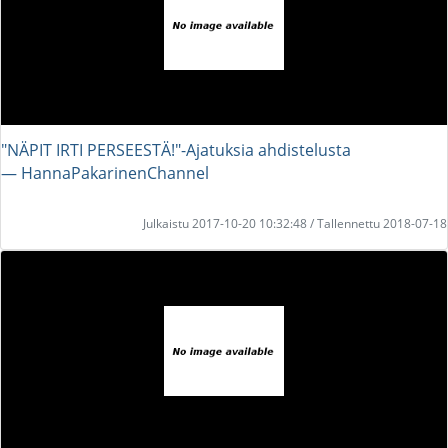
"NÄPIT IRTI PERSEESTÄ!"-Ajatuksia ahdistelusta
― HannaPakarinenChannel
Julkaistu 2017-10-20 10:32:48 / Tallennettu 2018-07-18