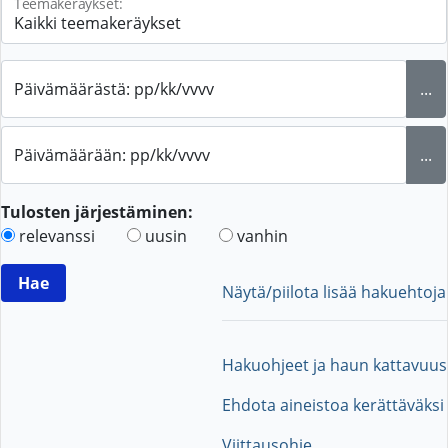
Teemakeräykset:
Päivämäärästä: pp/kk/vvvv
...
Päivämäärään: pp/kk/vvvv
...
Tulosten järjestäminen:
relevanssi
uusin
vanhin
Näytä/piilota lisää hakuehtoja
Hakuohjeet ja haun kattavuus
Ehdota aineistoa kerättäväksi
Viittausohje