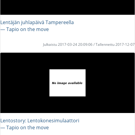
Lentäjän juhlapäivä Tampereella
― Tapio on the move
Julkaistu 2017-03-24 20:09:06 / Tallennettu 2017-12-07
Lentostory: Lentokonesimulaattori
― Tapio on the move