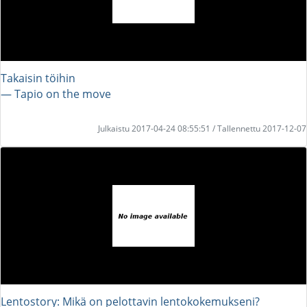
Takaisin töihin
― Tapio on the move
Julkaistu 2017-04-24 08:55:51 / Tallennettu 2017-12-07
Lentostory: Mikä on pelottavin lentokokemukseni?