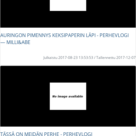
AURINGON PIMENNYS KEKSIPAPERIN LÄPI - PERHEVLOGI
― MILLI&ABE
Julkaistu 2017-08-23 13:53:53 / Tallennettu 2017-12-07
TÄSSÄ ON MEIDÄN PERHE - PERHEVLOGI