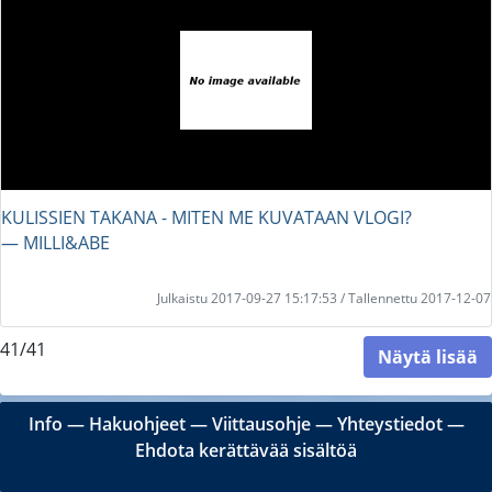
KULISSIEN TAKANA - MITEN ME KUVATAAN VLOGI?
― MILLI&ABE
Julkaistu 2017-09-27 15:17:53 / Tallennettu 2017-12-07
41/41
Näytä lisää
Info
―
Hakuohjeet
―
Viittausohje
―
Yhteystiedot
―
Ehdota kerättävää sisältöä