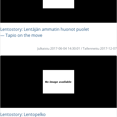
Lentostory: Lentäjän ammatin huonot puolet
― Tapio on the move
Julkaistu 2017-06-04 14:30:01 / Tallennettu 2017-12-07
Lentostory: Lentopelko