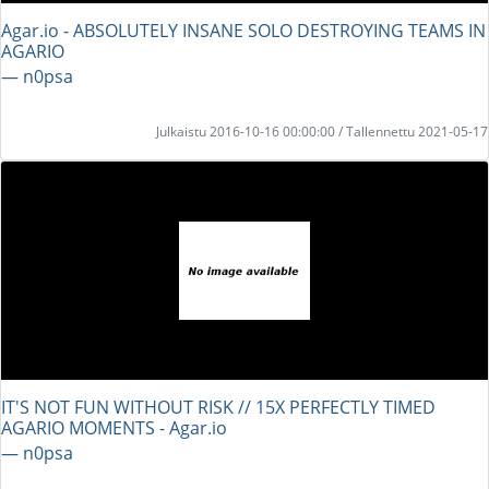
Agar.io - ABSOLUTELY INSANE SOLO DESTROYING TEAMS IN
AGARIO
― n0psa
Julkaistu 2016-10-16 00:00:00 / Tallennettu 2021-05-17
IT'S NOT FUN WITHOUT RISK // 15X PERFECTLY TIMED
AGARIO MOMENTS - Agar.io
― n0psa