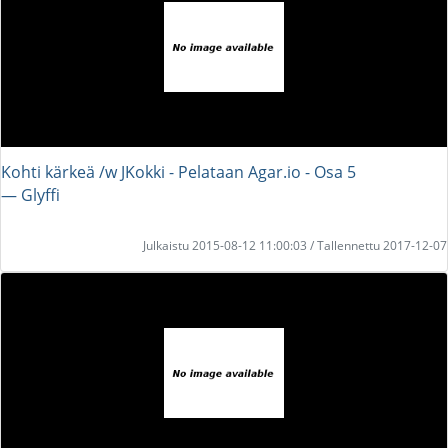
Kohti kärkeä /w JKokki - Pelataan Agar.io - Osa 5
― Glyffi
Julkaistu 2015-08-12 11:00:03 / Tallennettu 2017-12-07