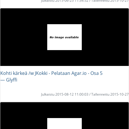
Julkaistu 2015-06-25 11:34:52 / Tallennettu 2015-10-27
Kohti kärkeä /w JKokki - Pelataan Agar.io - Osa 5
― Glyffi
Julkaistu 2015-08-12 11:00:03 / Tallennettu 2015-10-27