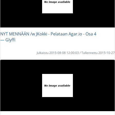
NYT MENNÄÄN /w JKokki - Pelataan Agar.io - Osa 4
― Glyffi
Julkaistu 2015-08-08 12:00:03 / Tallennettu 2015-10-27