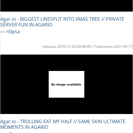
Agar.io - BIGGEST LINESPLIT INTO XMAS TREE // PRIVATE
SERVER FUN IN AGARIO
― n0psa
Julkaistu 2016-12-24 00:00:00 / Tallennettu 2021-05-17
Agar.io - TROLLING EAT MY HALF // SAME SKIN ULTIMATE
MOMENTS IN AGARIO