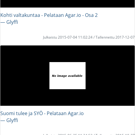
Kohti valtakuntaa - Pelataan Agar.io - Osa 2
― Glyffi
Julkaistu 2015-07-04 11:02:24 / Tallennettu 2017-12-07
Suomi tulee ja SYÖ - Pelataan Agar.io
― Glyffi