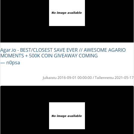
Agar.io - BEST/CLOSEST SAVE EVER // AWESOME AGARIO
MOMENTS + 500K COIN GIVEAWAY COMING
― n0psa
Julkaistu 2016-09-01 00:00:00 / Tallennettu 2021-05-17