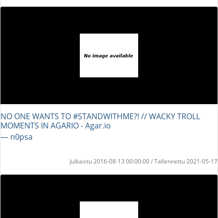
NO ONE WANTS TO #STANDWITHME?! // WACKY TROLL
MOMENTS IN AGARIO - Agar.io
― n0psa
Julkaistu 2016-08-13 00:00:00 / Tallennettu 2021-05-17