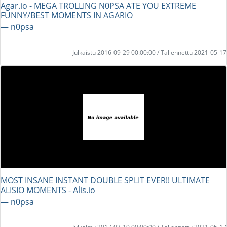
Agar.io - MEGA TROLLING N0PSA ATE YOU EXTREME
FUNNY/BEST MOMENTS IN AGARIO
― n0psa
Julkaistu 2016-09-29 00:00:00 / Tallennettu 2021-05-17
MOST INSANE INSTANT DOUBLE SPLIT EVER!! ULTIMATE
ALISIO MOMENTS - Alis.io
― n0psa