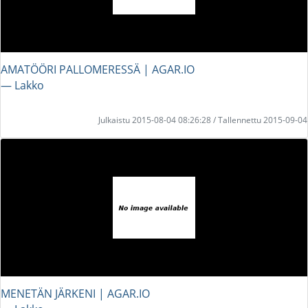
AMATÖÖRI PALLOMERESSÄ | AGAR.IO
― Lakko
Julkaistu 2015-08-04 08:26:28 / Tallennettu 2015-09-04
MENETÄN JÄRKENI | AGAR.IO