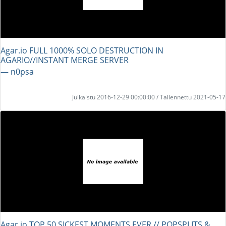
Agar.io FULL 1000% SOLO DESTRUCTION IN
AGARIO//INSTANT MERGE SERVER
― n0psa
Julkaistu 2016-12-29 00:00:00 / Tallennettu 2021-05-17
Agar.io TOP 50 SICKEST MOMENTS EVER // POPSPLITS &