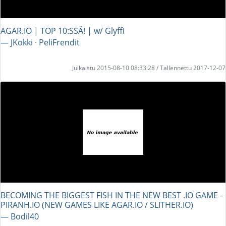
AGAR.IO | TOP 10:SSÄ! | w/ Glyffi
― JKokki · PeliFrendit
Julkaistu 2015-08-10 08:33:28 / Tallennettu 2017-12-07
BECOMING THE BIGGEST FISH IN THE NEW BEST .IO GAME -
PIRANH.IO (NEW GAMES LIKE AGAR.IO / SLITHER.IO)
― Bodil40