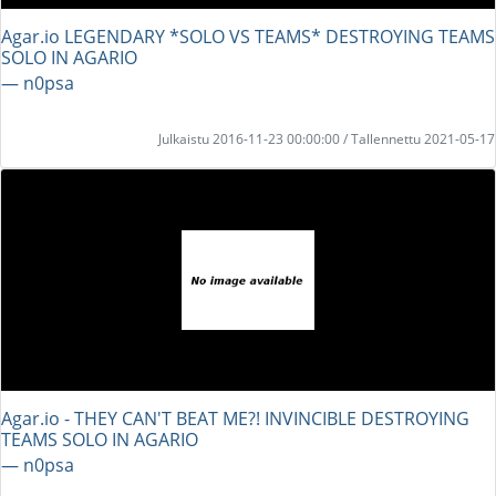
Agar.io LEGENDARY *SOLO VS TEAMS* DESTROYING TEAMS
SOLO IN AGARIO
― n0psa
Julkaistu 2016-11-23 00:00:00 / Tallennettu 2021-05-17
Agar.io - THEY CAN'T BEAT ME?! INVINCIBLE DESTROYING
TEAMS SOLO IN AGARIO
― n0psa