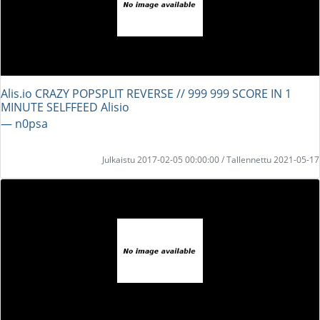
Alis.io CRAZY POPSPLIT REVERSE // 999 999 SCORE IN 1
MINUTE SELFFEED Alisio
― n0psa
Julkaistu 2017-02-05 00:00:00 / Tallennettu 2021-05-17