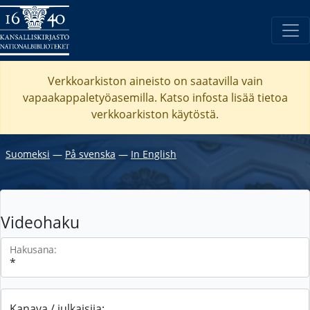
Verkkoarkiston aineisto on saatavilla vain
vapaakappaletyöasemilla. Katso
infosta
lisää tietoa
verkkoarkiston käytöstä.
Suomeksi
―
På svenska
―
In English
Videohaku
Hakusana:
Kanava / julkaisija: