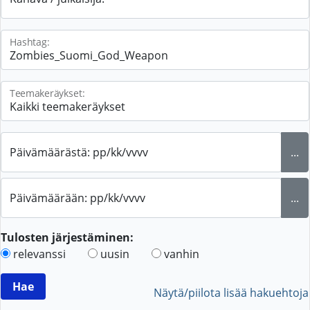
Hashtag:
Teemakeräykset:
Päivämäärästä: pp/kk/vvvv
...
Päivämäärään: pp/kk/vvvv
...
Tulosten järjestäminen:
relevanssi
uusin
vanhin
Näytä/piilota lisää hakuehtoja