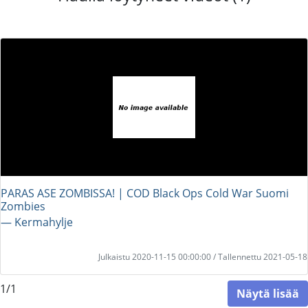
PARAS ASE ZOMBISSA! | COD Black Ops Cold War Suomi
Zombies
― Kermahylje
Julkaistu 2020-11-15 00:00:00 / Tallennettu 2021-05-18
1/1
Näytä lisää