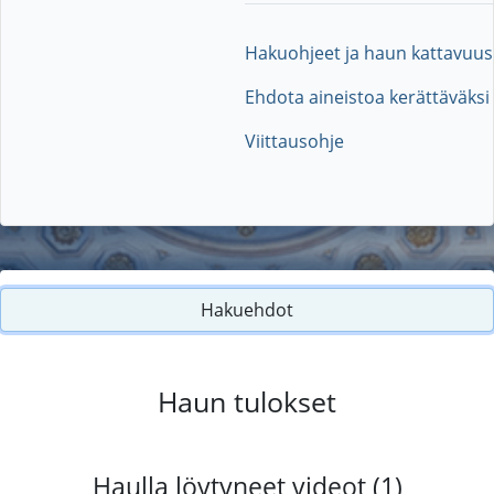
Hakuohjeet ja haun kattavuus
Ehdota aineistoa kerättäväksi
Viittausohje
Hakuehdot
Haun tulokset
Haulla löytyneet videot (1)