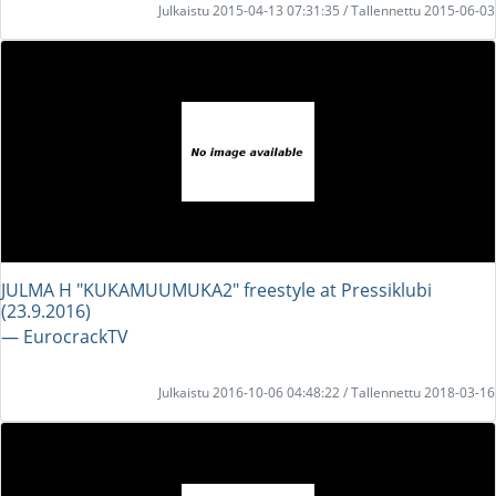
Julkaistu 2015-04-13 07:31:35 / Tallennettu 2015-06-03
JULMA H "KUKAMUUMUKA2" freestyle at Pressiklubi
(23.9.2016)
― EurocrackTV
Julkaistu 2016-10-06 04:48:22 / Tallennettu 2018-03-16