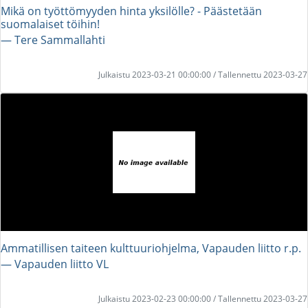
Mikä on työttömyyden hinta yksilölle? - Päästetään
suomalaiset töihin!
― Tere Sammallahti
Julkaistu 2023-03-21 00:00:00 / Tallennettu 2023-03-27
Ammatillisen taiteen kulttuuriohjelma, Vapauden liitto r.p.
― Vapauden liitto VL
Julkaistu 2023-02-23 00:00:00 / Tallennettu 2023-03-27