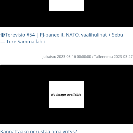
🔴Terevisio #54 | PJ-paneelit, NATO, vaalihulinat + Sebu
― Tere Sammallahti
Julkaistu 2023-03-16 00:00:00 / Tallennettu 2023-03-27
Kannattaako perustaa oma yritys?