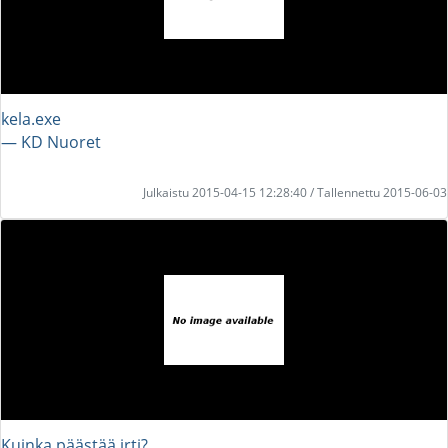
kela.exe
― KD Nuoret
Julkaistu 2015-04-15 12:28:40 / Tallennettu 2015-06-03
Kuinka päästää irti?