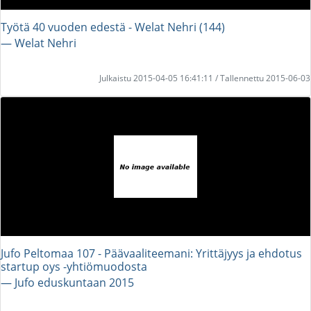
Työtä 40 vuoden edestä - Welat Nehri (144)
― Welat Nehri
Julkaistu 2015-04-05 16:41:11 / Tallennettu 2015-06-03
Jufo Peltomaa 107 - Päävaaliteemani: Yrittäjyys ja ehdotus
startup oys -yhtiömuodosta
― Jufo eduskuntaan 2015