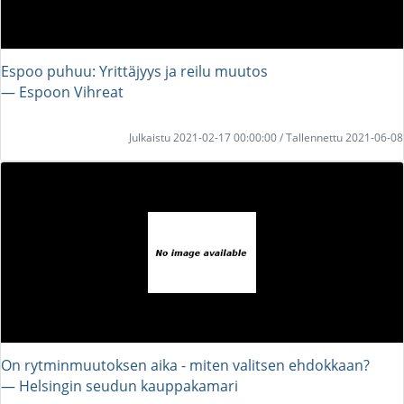
Espoo puhuu: Yrittäjyys ja reilu muutos
― Espoon Vihreat
Julkaistu 2021-02-17 00:00:00 / Tallennettu 2021-06-08
On rytminmuutoksen aika - miten valitsen ehdokkaan?
― Helsingin seudun kauppakamari