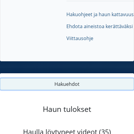
Hakuohjeet ja haun kattavuus
Ehdota aineistoa kerättäväksi
Viittausohje
Hakuehdot
Haun tulokset
Haulla löytyneet videot (35)