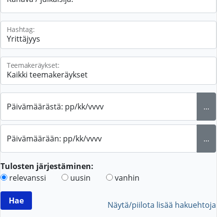
Hashtag:
Teemakeräykset:
Päivämäärästä: pp/kk/vvvv
...
Päivämäärään: pp/kk/vvvv
...
Tulosten järjestäminen:
relevanssi
uusin
vanhin
Näytä/piilota lisää hakuehtoja