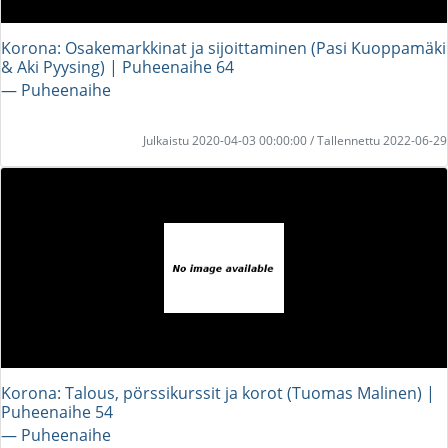
Korona: Osakemarkkinat ja sijoittaminen (Pasi Kuoppamäki
& Aki Pyysing) | Puheenaihe 64
― Puheenaihe
Julkaistu 2020-04-03 00:00:00 / Tallennettu 2022-06-29
Korona: Talous, pörssikurssit ja korot (Tuomas Malinen) |
Puheenaihe 54
― Puheenaihe