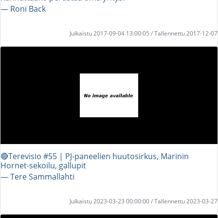
― Roni Back
Julkaistu 2017-09-04 13:00:05 / Tallennettu 2017-12-07
🔴Terevisio #55 | PJ-paneelien huutosirkus, Marinin
Hornet-sekoilu, gallupit
― Tere Sammallahti
Julkaistu 2023-03-23 00:00:00 / Tallennettu 2023-03-27