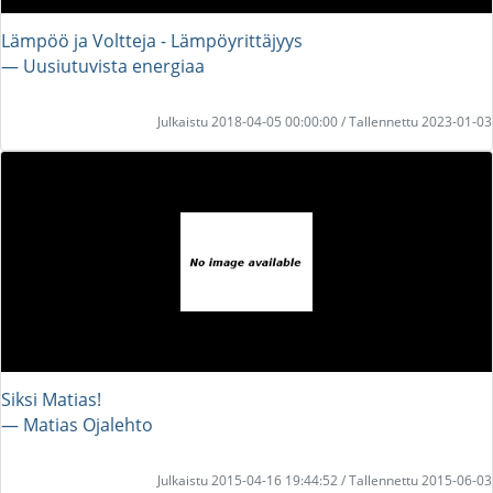
Lämpöö ja Voltteja - Lämpöyrittäjyys
― Uusiutuvista energiaa
Julkaistu 2018-04-05 00:00:00 / Tallennettu 2023-01-03
Siksi Matias!
― Matias Ojalehto
Julkaistu 2015-04-16 19:44:52 / Tallennettu 2015-06-03