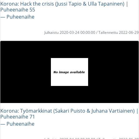
Korona: Hack the crisis (Jussi Tapio & Ulla Tapaninen) |
Puheenaihe 55
― Puheenaihe
Julkaistu 2020-03-24 00:00:00 / Tallennettu 2022-06-29
Korona: Työmarkkinat (Sakari Puisto & Juhana Vartiainen) |
Puheenaihe 71
― Puheenaihe