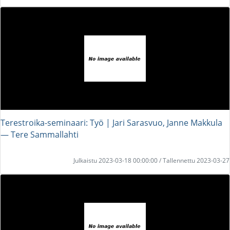
Terestroika-seminaari: Työ | Jari Sarasvuo, Janne Makkula
― Tere Sammallahti
Julkaistu 2023-03-18 00:00:00 / Tallennettu 2023-03-27