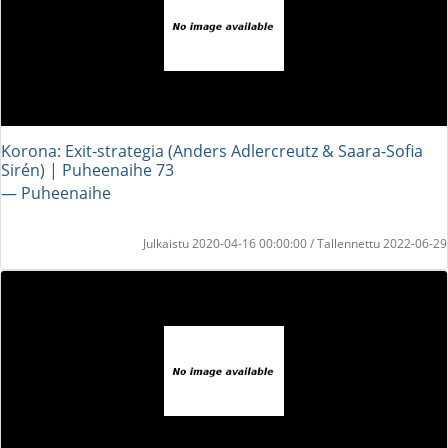
Korona: Exit-strategia (Anders Adlercreutz & Saara-Sofia
Sirén) | Puheenaihe 73
― Puheenaihe
Julkaistu 2020-04-16 00:00:00 / Tallennettu 2022-06-29