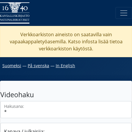
Verkkoarkiston aineisto on saatavilla vain
vapaakappaletyöasemilla. Katso
infosta
lisää tietoa
verkkoarkiston käytöstä.
Suomeksi
―
På svenska
―
In English
Videohaku
Hakusana:
Kanava / julkaisija: