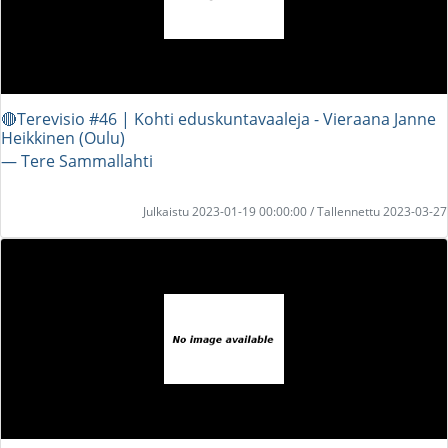
🔴Terevisio #46 | Kohti eduskuntavaaleja - Vieraana Janne
Heikkinen (Oulu)
― Tere Sammallahti
Julkaistu 2023-01-19 00:00:00 / Tallennettu 2023-03-27