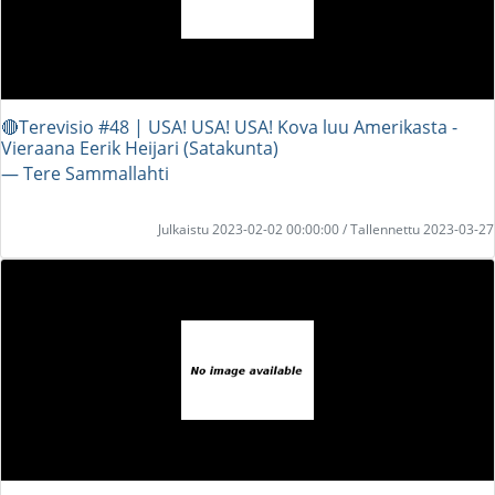
🔴Terevisio #48 | USA! USA! USA! Kova luu Amerikasta -
Vieraana Eerik Heijari (Satakunta)
― Tere Sammallahti
Julkaistu 2023-02-02 00:00:00 / Tallennettu 2023-03-27