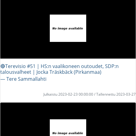
🔴Terevisio #51 | HS:n vaalikoneen outoudet, SDP:n
talousvalheet | Jocka Träskbäck (Pirkanmaa)
― Tere Sammallahti
Julkaistu 2023-02-23 00:00:00 / Tallennettu 2023-03-27