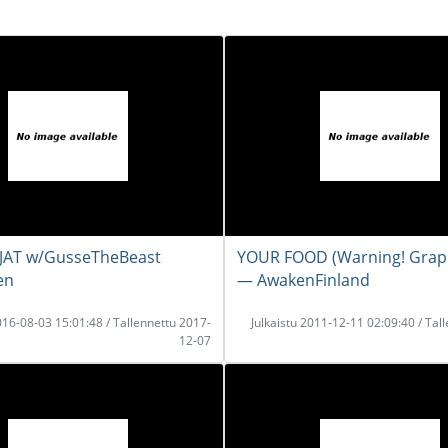
IJAT w/GusseTheBeast
YOUR FOOD (Warning! Graph
en
― AwakenFinland
2016-08-03 15:01:48 / Tallennettu 2017-
Julkaistu 2011-12-11 02:09:40 / Tal
12-07