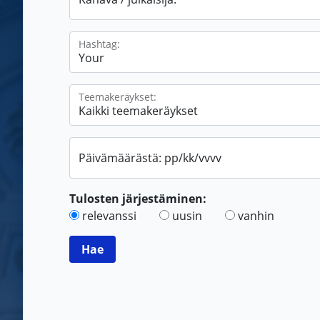
Hashtag:
Teemakeräykset:
Päivämäärästä: pp/kk/vvvv
Tulosten järjestäminen:
relevanssi
uusin
vanhin