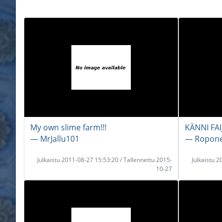
My own slime farm!!!
KÄNNI FA
― MrJallu101
― Ropon
Julkaistu 2011-08-27 15:53:20 / Tallennettu 2015-
Julkaistu 
10-27