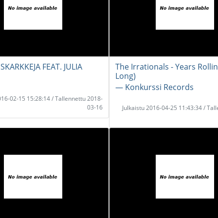
KARKKEJA FEAT. JULIA
The Irrationals - Years Rollin
Long)
― Konkurssi Records
2016-02-15 15:28:14 / Tallennettu 2018-
03-16
Julkaistu 2016-04-25 11:43:34 / Tal