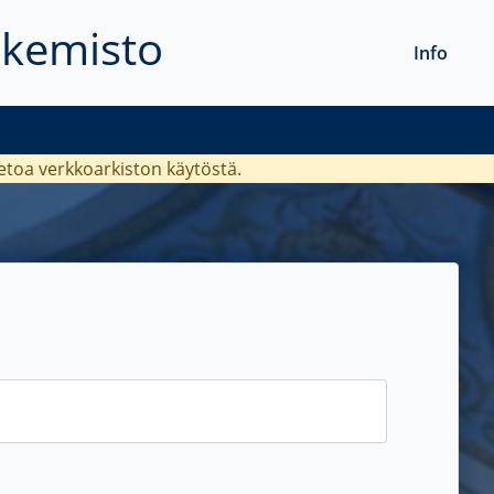
akemisto
Info
ietoa verkkoarkiston käytöstä.