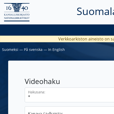
Suomala
Verkkoarkiston aineisto on s
Suomeksi
―
På svenska
―
In English
Videohaku
Hakusana:
Kanava / julkaisija: