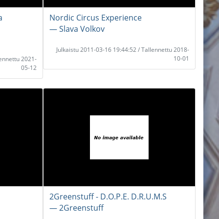
a
Nordic Circus Experience
― Slava Volkov
Julkaistu 2011-03-16 19:44:52 / Tallennettu 2018-
10-01
lennettu 2021-
05-12
2Greenstuff - D.O.P.E. D.R.U.M.S
― 2Greenstuff