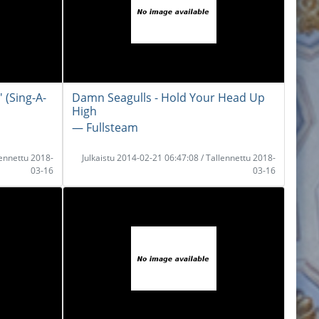
' (Sing-A-
Damn Seagulls - Hold Your Head Up
High
― Fullsteam
lennettu 2018-
Julkaistu 2014-02-21 06:47:08 / Tallennettu 2018-
03-16
03-16