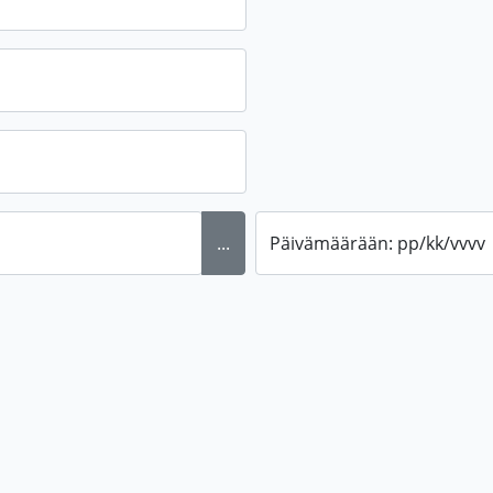
...
Päivämäärään: pp/kk/vvvv