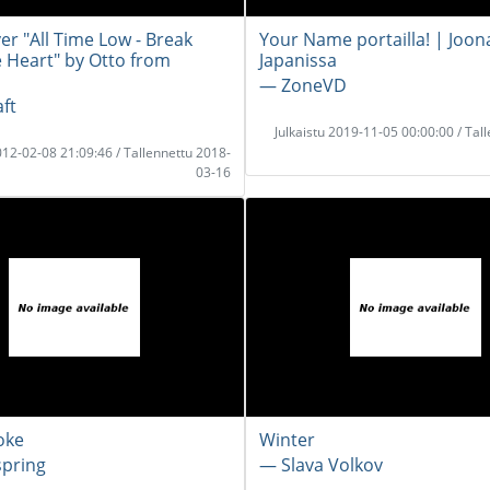
r "All Time Low - Break
Your Name portailla! | Joon
e Heart" by Otto from
Japanissa
― ZoneVD
ft
Julkaistu 2019-11-05 00:00:00 / Tal
2012-02-08 21:09:46 / Tallennettu 2018-
03-16
oke
Winter
spring
― Slava Volkov