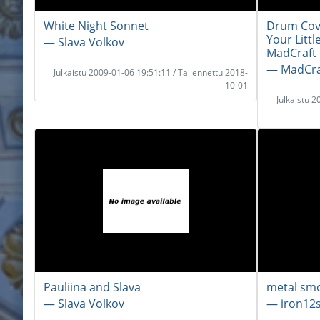
White Night Sonnet
Drum Cove
Your Littl
― Slava Volkov
MadCraft
― MadCra
Julkaistu 2009-01-06 19:51:11 / Tallennettu 2018-
10-01
Julkaistu 
Pauliina and Slava
metal sm
― Slava Volkov
― iron12