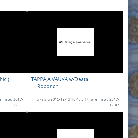
ic!)
TAPPAJA VAUVA w/Deata
― Roponen
lennettu 2017-
Julkaistu 2015-12-13 16:43:54 / Tallennettu 2017-
12-11
12-07