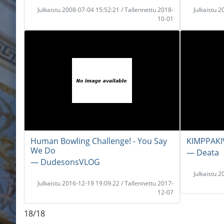
Julkaistu 2008-07-04 15:52:21 / Tallennettu 2018-
Julkaistu 
10-01
Human Bowling Challenge! - You Say
KIMPPAKI
We Do
― Deata
― DudesonsVLOG
Julkaistu 
Julkaistu 2016-12-19 19:09:22 / Tallennettu 2017-
12-07
18/18