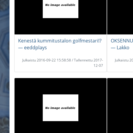
Kenestä kummitustalon golfmestari!?
OKSENNUS
― eeddplays
― Lakko
Julkaistu 2016-09-22 15:58:58 / Tallennettu 2017-
Julkaistu 
12-07