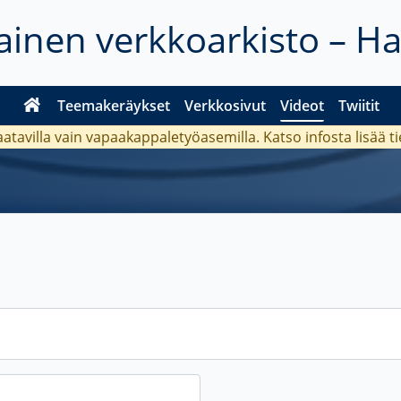
inen verkkoarkisto – H
Teemakeräykset
Verkkosivut
Videot
Twiitit
aatavilla vain vapaakappaletyöasemilla. Katso
infosta
lisää t