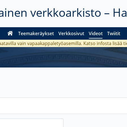
inen verkkoarkisto – H
Teemakeräykset
Verkkosivut
Videot
Twiitit
aatavilla vain vapaakappaletyöasemilla. Katso
infosta
lisää t