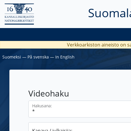
Suomala
Verkkoarkiston aineisto on s
Suomeksi
―
På svenska
―
In English
Videohaku
Hakusana:
Kanava / julkaisija: