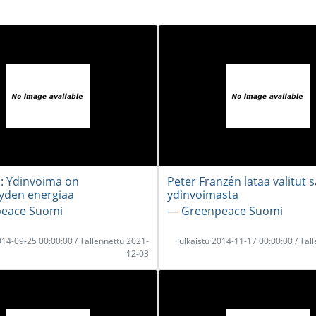
i: Ydinvoima on
Peter Franzén lataa valitut 
yden energiaa
ydinvoimasta
eace Suomi
― Greenpeace Suomi
2014-09-25 00:00:00 / Tallennettu 2021-
Julkaistu 2014-11-17 00:00:00 / Tal
12-03