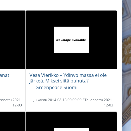
sanat
Vesa Vierikko – Ydinvoimassa ei ole
järkeä. Miksei siitä puhuta?
― Greenpeace Suomi
lennettu 2021-
Julkaistu 2014-08-13 00:00:00 / Tallennettu 2021-
12-03
12-03