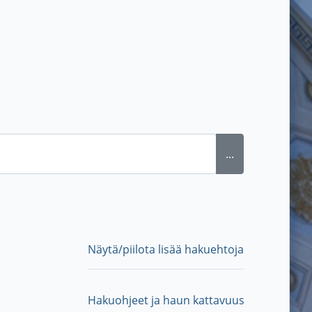
...
Näytä/piilota lisää hakuehtoja
Hakuohjeet ja haun kattavuus