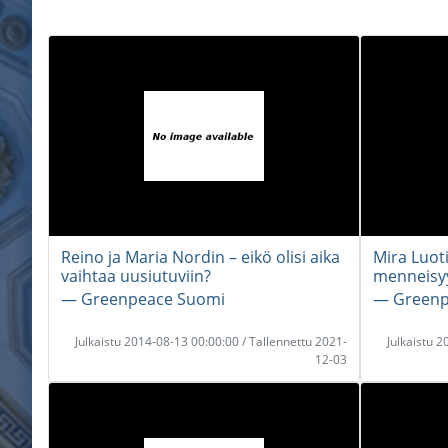
Reino ja Maria Nordin – eikö olisi aika
Mira Luot
vaihtaa uusiutuviin?
menneisy
― Greenpeace Suomi
― Greenp
Julkaistu 2014-08-13 00:00:00 / Tallennettu 2021-
Julkaistu 
12-03