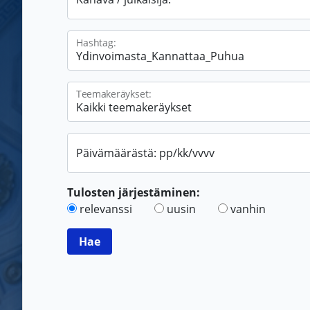
Hashtag:
Teemakeräykset:
Päivämäärästä: pp/kk/vvvv
Tulosten järjestäminen:
relevanssi
uusin
vanhin