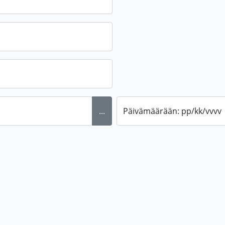
...
Päivämäärään: pp/kk/vvvv