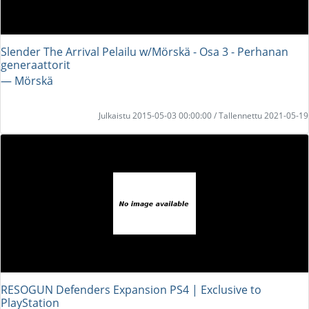
Slender The Arrival Pelailu w/Mörskä - Osa 3 - Perhanan
generaattorit
― Mörskä
Julkaistu 2015-05-03 00:00:00 / Tallennettu 2021-05-19
RESOGUN Defenders Expansion PS4 | Exclusive to
PlayStation