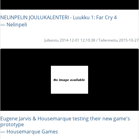
NELINPELIN JOULUKALENTERI - Luukku 1: Far Cry 4
― Nelinpeli
Julkaistu 2014-12-01 12:10:38 / Tallennettu 2015-10-27
Eugene Jarvis & Housemarque testing their new game's
prototype
― Housemarque Games