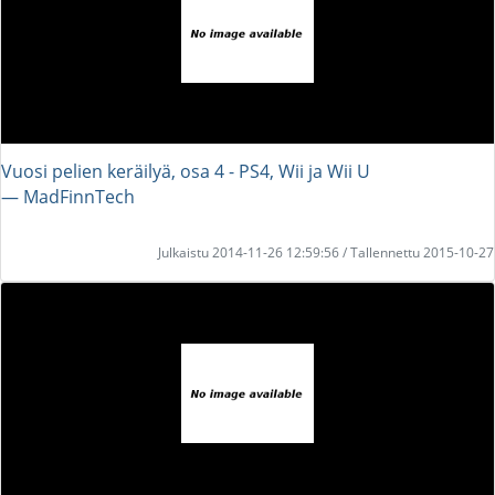
Vuosi pelien keräilyä, osa 4 - PS4, Wii ja Wii U
― MadFinnTech
Julkaistu 2014-11-26 12:59:56 / Tallennettu 2015-10-27