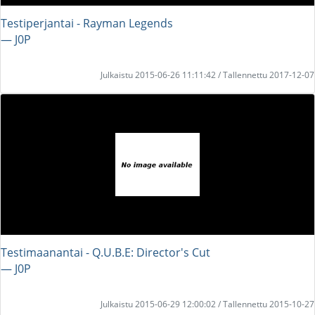
Testiperjantai - Rayman Legends
― J0P
Julkaistu 2015-06-26 11:11:42 / Tallennettu 2017-12-07
Testimaanantai - Q.U.B.E: Director's Cut
― J0P
Julkaistu 2015-06-29 12:00:02 / Tallennettu 2015-10-27