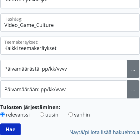
Hashtag:
Teemakeräykset:
Päivämäärästä: pp/kk/vvvv
...
Päivämäärään: pp/kk/vvvv
...
Tulosten järjestäminen:
relevanssi
uusin
vanhin
Näytä/piilota lisää hakuehtoja