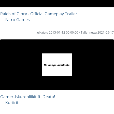
Raids of Glory - Official Gameplay Trailer
― Nitro Games
Julkaistu 2015-01-12 00:00:00 / Tallennettu 2021-05-17
Gamer-Iskurepliikit ft. Deata!
― Kuriirit