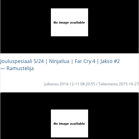
Jouluspesiaali 5/24 | Ninjailua | Far Cry 4 | Jakso #2
― Ramustelija
Julkaistu 2014-12-11 08:20:55 / Tallennettu 2015-10-27