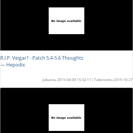
R.I.P. Veigar? - Patch 5.4-5.6 Thoughts
― Hepodix
Julkaistu 2015-04-09 15:32:11 / Tallennettu 2015-10-27