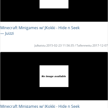
Minecraft Minigames w/ JKokki - Hide n Seek
― Juizzi
Julkaistu 2015-02-23 11:56:35 / Tallennettu 2017-12-07
Minecraft Minigames w/ JKokki - Hide n Seek