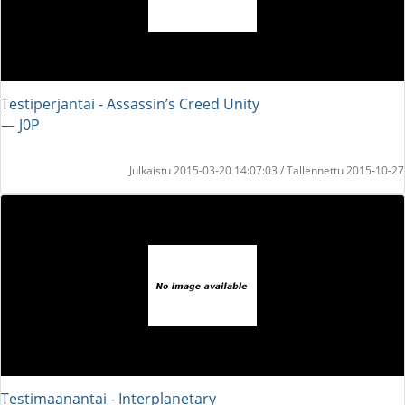
Testiperjantai - Assassin’s Creed Unity
― J0P
Julkaistu 2015-03-20 14:07:03 / Tallennettu 2015-10-27
Testimaanantai - Interplanetary