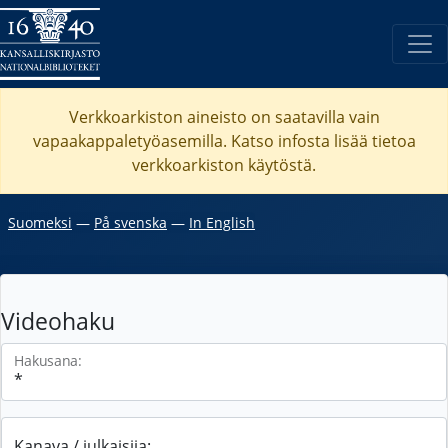
Verkkoarkiston aineisto on saatavilla vain
vapaakappaletyöasemilla. Katso
infosta
lisää tietoa
verkkoarkiston käytöstä.
Suomeksi
―
På svenska
―
In English
Videohaku
Hakusana:
Kanava / julkaisija: