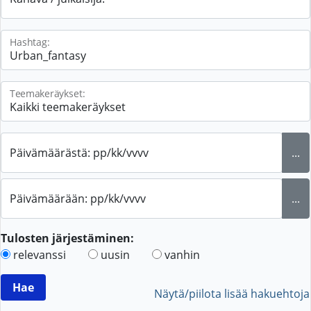
Hashtag:
Teemakeräykset:
Päivämäärästä: pp/kk/vvvv
...
Päivämäärään: pp/kk/vvvv
...
Tulosten järjestäminen:
relevanssi
uusin
vanhin
Näytä/piilota lisää hakuehtoja