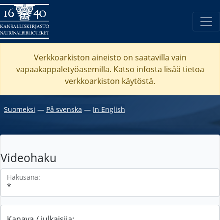
Verkkoarkiston aineisto on saatavilla vain
vapaakappaletyöasemilla. Katso
infosta
lisää tietoa
verkkoarkiston käytöstä.
Suomeksi
―
På svenska
―
In English
Videohaku
Hakusana:
Kanava / julkaisija: