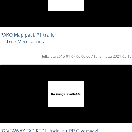
PAKO Map pack #1 trailer
― Tree Men Games
Julkaistu 2015-01-07 00:00:00 / Tallennettu 2021-05-17
[GIVEAWAY EXPIRED] Update + RP Giveaway!