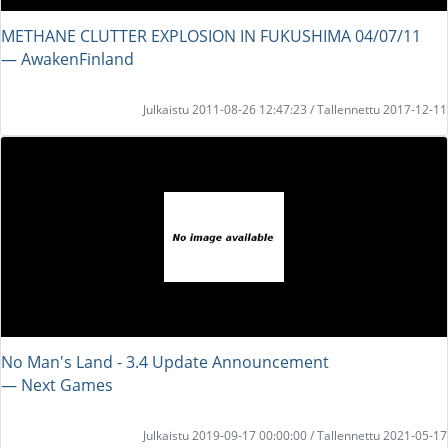
METHANE CLUTTER EXPLOSION IN FUKUSHIMA 04/07/11
― AwakenFinland
Julkaistu 2011-08-26 12:47:23 / Tallennettu 2017-12-11
No Man's Land - 3.4 Update Announcement
― Next Games
Julkaistu 2019-09-17 00:00:00 / Tallennettu 2021-05-17