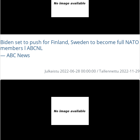
Biden set to push for Finland, Sweden to become full NATO
members l ABCNL
― ABC News
Julkaistu 2022-06-28 00:00:00 / Tallennettu 2022-11-29