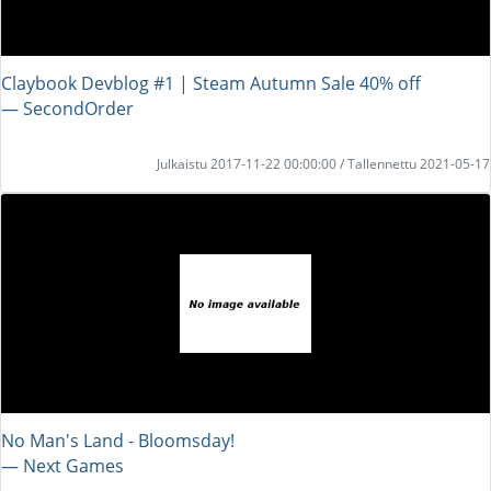
Claybook Devblog #1 | Steam Autumn Sale 40% off
― SecondOrder
Julkaistu 2017-11-22 00:00:00 / Tallennettu 2021-05-17
No Man's Land - Bloomsday!
― Next Games