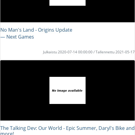
No Man's Land - Origins Update
― Next Games
Julkaistu 2020-07-14 00:00:00 / Tallennettu 2021-05-17
The Talking Dev: Our World - Epic Summer, Daryl's Bike and
more!