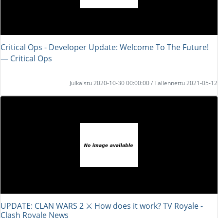
Critical Ops - Developer Update: Welcome To The Future!
― Critical Ops
Julkaistu 2020-10-30 00:00:00 / Tallennettu 2021-05-12
UPDATE: CLAN WARS 2 ⚔️ How does it work? TV Royale -
Clash Royale News