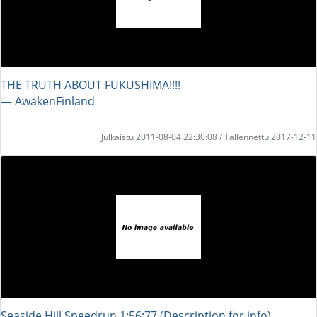
THE TRUTH ABOUT FUKUSHIMA!!!!
― AwakenFinland
Julkaistu 2011-08-04 22:30:08 / Tallennettu 2017-12-11
Seaside Hill Speedrun 1:56:77 (Description for info)