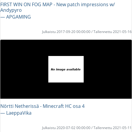
FIRST WIN ON FOG MAP - New patch impressions w/
Andypyro
― APGAMING
Julkaistu 2017-09-20 00:00:00 / Tallennettu 2021-05-16
Nörtti Netherissä - Minecraft HC osa 4
― LaeppaVika
Julkaistu 2020-07-02 00:00:00 / Tallennettu 2021-05-11