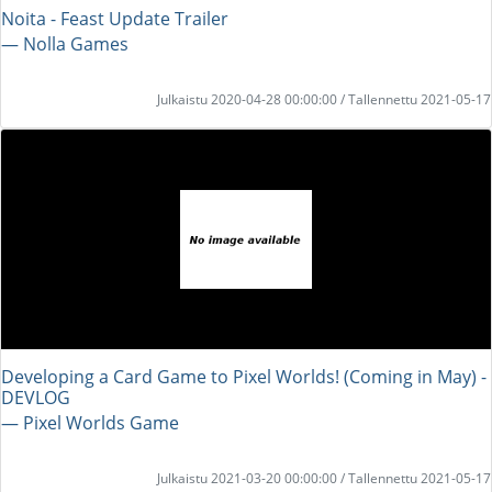
Noita - Feast Update Trailer
― Nolla Games
Julkaistu 2020-04-28 00:00:00 / Tallennettu 2021-05-17
Developing a Card Game to Pixel Worlds! (Coming in May) -
DEVLOG
― Pixel Worlds Game
Julkaistu 2021-03-20 00:00:00 / Tallennettu 2021-05-17