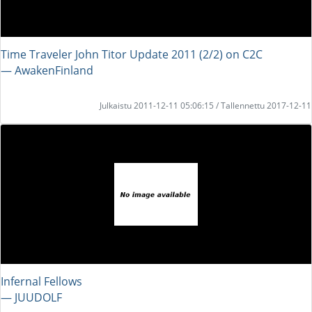
Time Traveler John Titor Update 2011 (2/2) on C2C
― AwakenFinland
Julkaistu 2011-12-11 05:06:15 / Tallennettu 2017-12-11
Infernal Fellows
― JUUDOLF