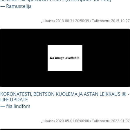
― Ramustelija
Julkaistu 2013-08-31 20:50:39 / Tallennettu 2015-10-27
KORONATESTI, BENTSON KUOLEMA JA ASTAN LEIKKAUS 😩 -
LIFE UPDATE
― fiia lindfors
Julkaistu 2020-05-01 00:00:00 / Tallennettu 2022-01-07