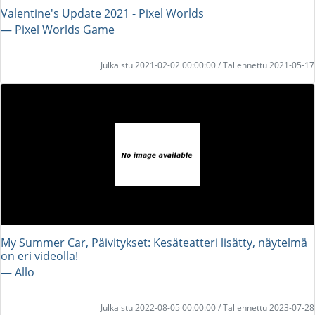
Valentine's Update 2021 - Pixel Worlds
― Pixel Worlds Game
Julkaistu 2021-02-02 00:00:00 / Tallennettu 2021-05-17
My Summer Car, Päivitykset: Kesäteatteri lisätty, näytelmä
on eri videolla!
― Allo
Julkaistu 2022-08-05 00:00:00 / Tallennettu 2023-07-28