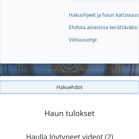
Hakuohjeet ja haun kattavuus
Ehdota aineistoa kerättäväksi
Viittausohje
Hakuehdot
Haun tulokset
Haulla löytyneet videot (2)