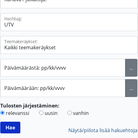
Hashtag:
Teemakeräykset:
Päivämäärästä: pp/kk/vvvv
...
Päivämäärään: pp/kk/vvvv
...
Tulosten järjestäminen:
relevanssi
uusin
vanhin
Näytä/piilota lisää hakuehtoja