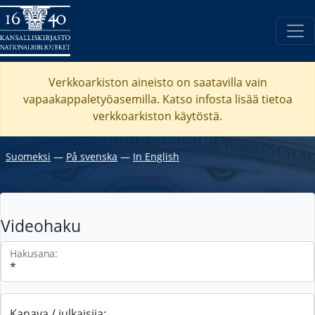
Verkkoarkiston aineisto on saatavilla vain
vapaakappaletyöasemilla. Katso
infosta
lisää tietoa
verkkoarkiston käytöstä.
Suomeksi
―
På svenska
―
In English
Videohaku
Hakusana:
Kanava / julkaisija: