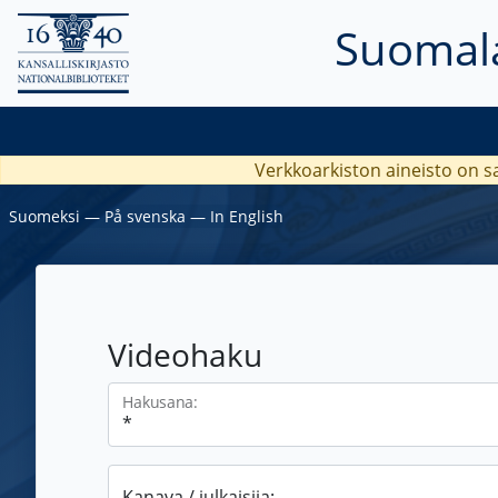
Suomala
Verkkoarkiston aineisto on s
Suomeksi
―
På svenska
―
In English
Videohaku
Hakusana:
Kanava / julkaisija: