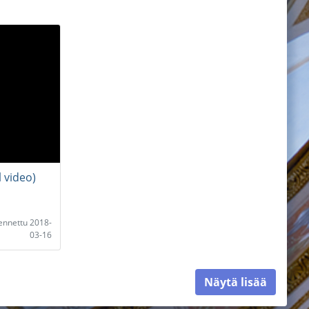
l video)
lennettu 2018-
03-16
Näytä lisää