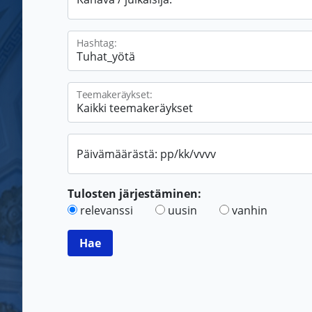
Hashtag:
Teemakeräykset:
Päivämäärästä: pp/kk/vvvv
Tulosten järjestäminen:
relevanssi
uusin
vanhin