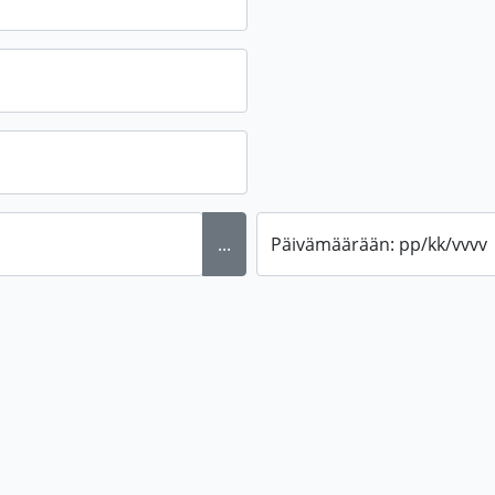
...
Päivämäärään: pp/kk/vvvv