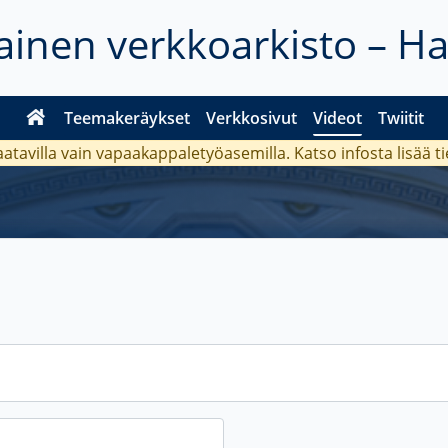
inen verkkoarkisto – H
Teemakeräykset
Verkkosivut
Videot
Twiitit
aatavilla vain vapaakappaletyöasemilla. Katso
infosta
lisää t