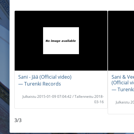
Sani - Jää (Official video)
Sani & Vee
(Official v
― Turenki Records
― Turenk
Julkaistu 2015-01-09 07:04:42 / Tallennettu 2018-
03-16
Julkaistu 
3/3