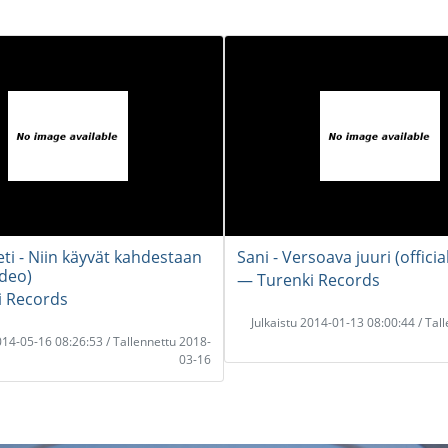
ti - Niin käyvät kahdestaan
Sani - Versoava juuri (officia
ideo)
― Turenki Records
i Records
Julkaistu 2014-01-13 08:00:44 / Tal
2014-05-16 08:26:53 / Tallennettu 2018-
03-16