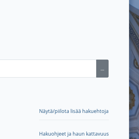
...
Näytä/piilota lisää hakuehtoja
Hakuohjeet ja haun kattavuus