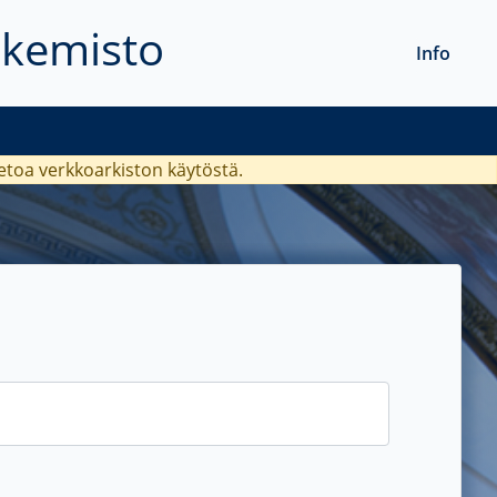
akemisto
Info
ietoa verkkoarkiston käytöstä.