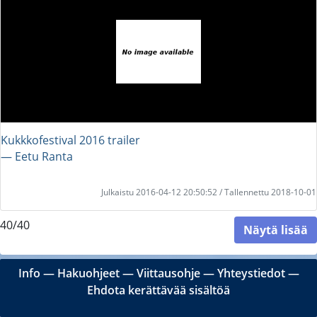
Kukkkofestival 2016 trailer
― Eetu Ranta
Julkaistu 2016-04-12 20:50:52 / Tallennettu 2018-10-01
40/40
Näytä lisää
Info
―
Hakuohjeet
―
Viittausohje
―
Yhteystiedot
―
Ehdota kerättävää sisältöä