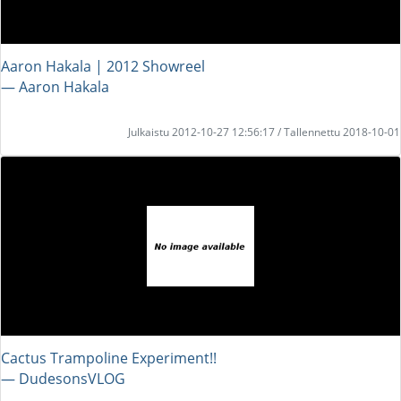
Aaron Hakala | 2012 Showreel
― Aaron Hakala
Julkaistu 2012-10-27 12:56:17 / Tallennettu 2018-10-01
Cactus Trampoline Experiment!!
― DudesonsVLOG