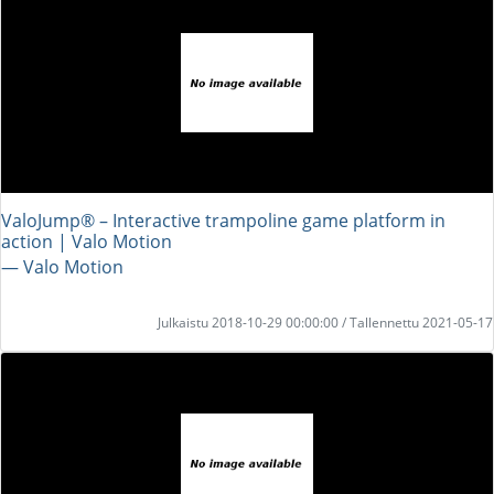
ValoJump® – Interactive trampoline game platform in
action | Valo Motion
― Valo Motion
Julkaistu 2018-10-29 00:00:00 / Tallennettu 2021-05-17