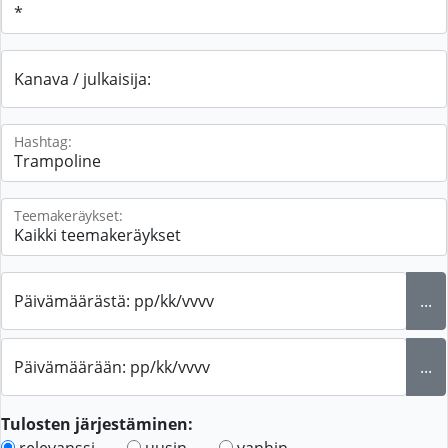
Kanava / julkaisija:
Hashtag:
Teemakeräykset:
Päivämäärästä: pp/kk/vvvv
...
Päivämäärään: pp/kk/vvvv
...
Tulosten järjestäminen:
relevanssi
uusin
vanhin