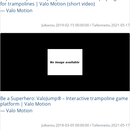
for trampolines | Valo Motion (short video)
― Valo Motion
Julkaistu 2019-02-15 00:00:00 / Tallennettu 2021-05-17
Be a Superhero: ValoJump® – Interactive trampoline game
platform | Valo Motion
― Valo Motion
Julkaistu 2018-03-05 00:00:00 / Tallennettu 2021-05-17