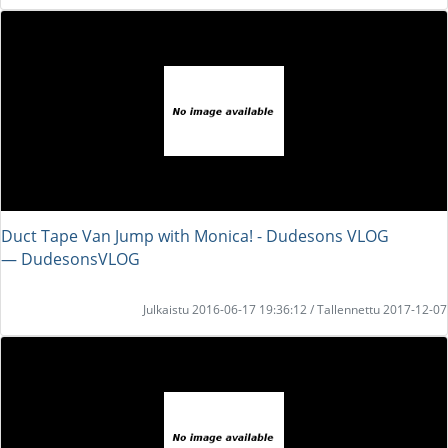
Duct Tape Van Jump with Monica! - Dudesons VLOG
― DudesonsVLOG
Julkaistu 2016-06-17 19:36:12 / Tallennettu 2017-12-07