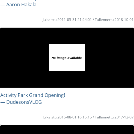
― Aaron Hakala
Julkaistu 2011-05-31 21:24:01 / Tallennettu 2018-10-01
Activity Park Grand Opening!
― DudesonsVLOG
Julkaistu 2016-08-01 16:15:15 / Tallennettu 2017-12-07