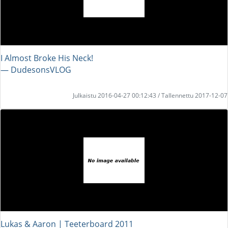
I Almost Broke His Neck!
― DudesonsVLOG
Julkaistu 2016-04-27 00:12:43 / Tallennettu 2017-12-07
Lukas & Aaron | Teeterboard 2011