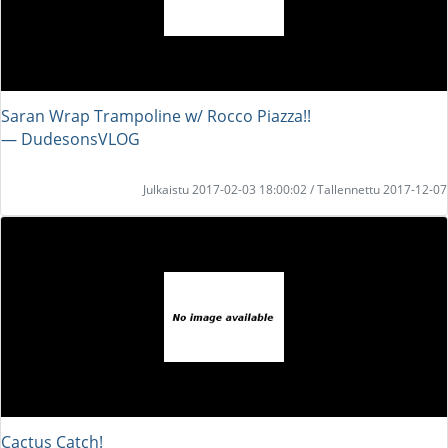
Saran Wrap Trampoline w/ Rocco Piazza!!
― DudesonsVLOG
Julkaistu 2017-02-03 18:00:02 / Tallennettu 2017-12-07
Cactus Catch!