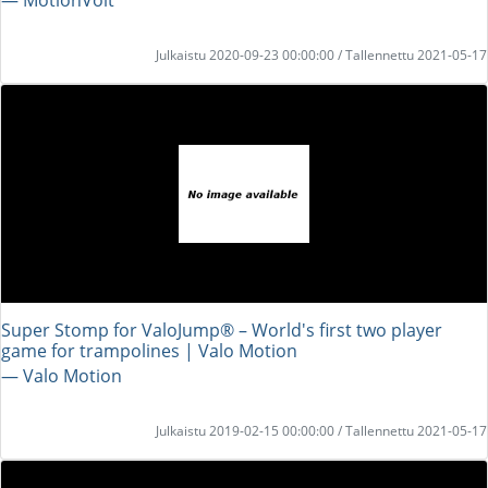
Julkaistu 2020-09-23 00:00:00 / Tallennettu 2021-05-17
Super Stomp for ValoJump® – World's first two player
game for trampolines | Valo Motion
― Valo Motion
Julkaistu 2019-02-15 00:00:00 / Tallennettu 2021-05-17