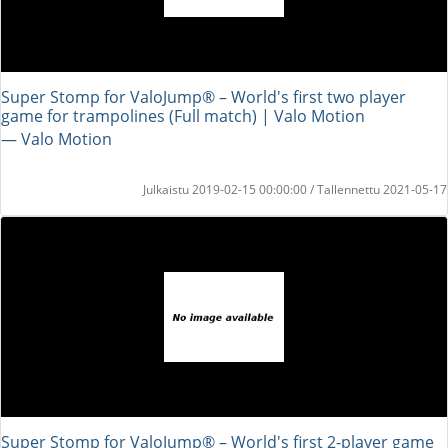
Super Stomp for ValoJump® – World's first two player
game for trampolines (Full match) | Valo Motion
― Valo Motion
Julkaistu 2019-02-15 00:00:00 / Tallennettu 2021-05-17
Super Stomp for ValoJump® – World's first 2-player game