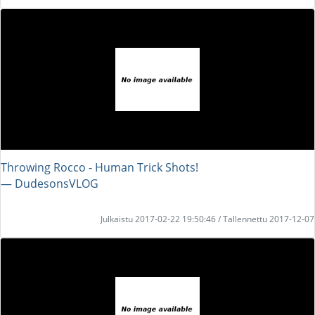
Throwing Rocco - Human Trick Shots!
― DudesonsVLOG
Julkaistu 2017-02-22 19:50:46 / Tallennettu 2017-12-07