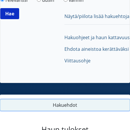
Näytä/piilota lisää hakuehtoja
Hakuohjeet ja haun kattavuus
Ehdota aineistoa kerättäväksi
Viittausohje
Hakuehdot
Haun tulokset