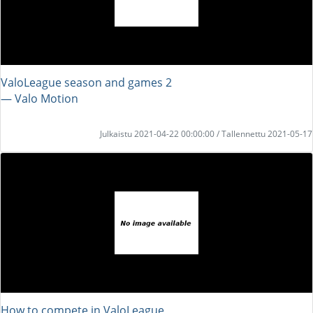
ValoLeague season and games 2
― Valo Motion
Julkaistu 2021-04-22 00:00:00 / Tallennettu 2021-05-17
How to compete in ValoLeague