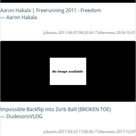
Aaron Hakala | Freerunning 2011 - Freedom
― Aaron Hakala
Julkaistu 2011-06-07 08:20:24 / Tallennettu 2018-10-01
Impossible Backflip into Zorb Ball! (BROKEN TOE)
― DudesonsVLOG
Julkaistu 2017-03-23 17:00:36 / Tallennettu 2017-12-07