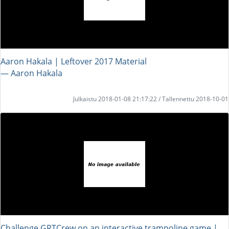
Aaron Hakala | Leftover 2017 Material
― Aaron Hakala
Julkaistu 2018-01-08 21:17:22 / Tallennettu 2018-10-01
Challenge GRTCrew on an interactive trampoline game |