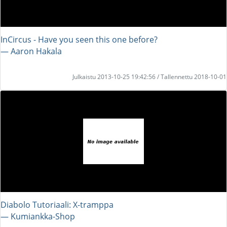
InCircus - Have you seen this one before?
― Aaron Hakala
Julkaistu 2013-10-25 19:42:56 / Tallennettu 2018-10-01
Diabolo Tutoriaali: X-tramppa
― Kumiankka-Shop