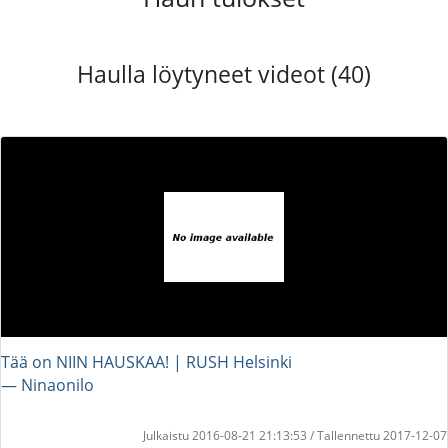
Haulla löytyneet videot (40)
Tää on NIIN HAUSKAA! | RUSH Helsinki
― Ninaonilo
Julkaistu 2016-08-21 21:13:53 / Tallennettu 2017-12-07