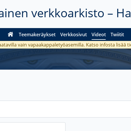
inen verkkoarkisto – H
Teemakeräykset
Verkkosivut
Videot
Twiitit
aatavilla vain vapaakappaletyöasemilla. Katso
infosta
lisää t