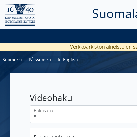
Suomala
Verkkoarkiston aineisto on s
Suomeksi
―
På svenska
―
In English
Videohaku
Hakusana:
Kanava / julkaisija: