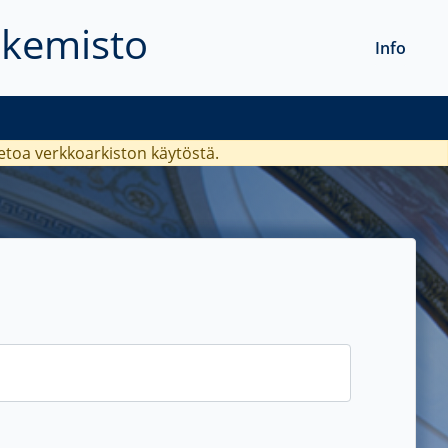
akemisto
Info
ietoa verkkoarkiston käytöstä.