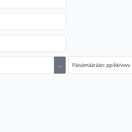
...
Päivämäärään: pp/kk/vvvv