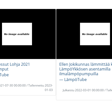
ssut Lohja 2021
Ellen Jokikunnas lämmittää 
mput
LämpöYkkösen asentamilla
ilmalämpöpumpuilla
Tube
― LämpöTube
2021-07-30 00:00:00 / Tallennettu 2023-
01-03
Julkaistu 2022-03-01 00:00:00 / Tal