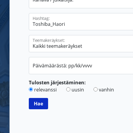
Hashtag:
Teemakeräykset:
Päivämäärästä: pp/kk/vvvv
Tulosten järjestäminen:
relevanssi
uusin
vanhin