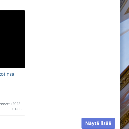
kotinsa
lennettu 2023-
01-03
Näytä lisää