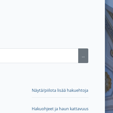
...
Näytä/piilota lisää hakuehtoja
Hakuohjeet ja haun kattavuus