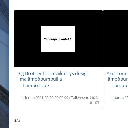
Big Brother talon viilennys design
Asuntome
ilmalämpöpumpuilla
lämpöpu
― LämpöTube
― Lämpö
Julkaistu 2021-09-05 00:00:00 / Tallennettu 2023-
Julkaistu 
01-03
3/3