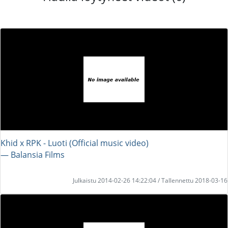
Khid x RPK - Luoti (Official music video)
― Balansia Films
Julkaistu 2014-02-26 14:22:04 / Tallennettu 2018-03-16