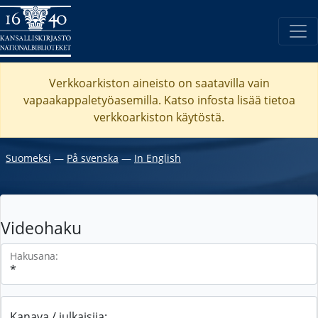
Verkkoarkiston aineisto on saatavilla vain
vapaakappaletyöasemilla. Katso
infosta
lisää tietoa
verkkoarkiston käytöstä.
Suomeksi
―
På svenska
―
In English
Videohaku
Hakusana:
Kanava / julkaisija: