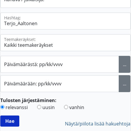
Hashtag:
Teemakeräykset:
Päivämäärästä: pp/kk/vvvv
...
Päivämäärään: pp/kk/vvvv
...
Tulosten järjestäminen:
relevanssi
uusin
vanhin
Näytä/piilota lisää hakuehtoja