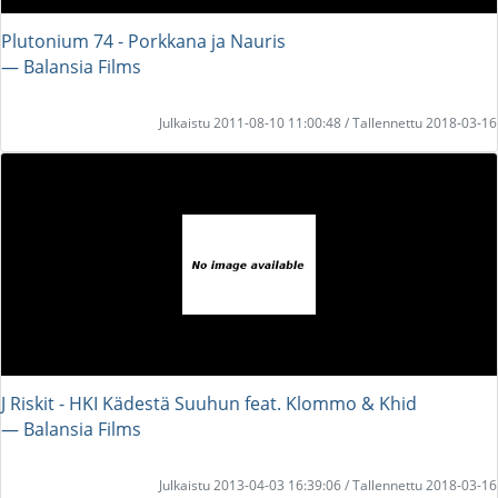
Plutonium 74 - Porkkana ja Nauris
― Balansia Films
Julkaistu 2011-08-10 11:00:48 / Tallennettu 2018-03-16
J Riskit - HKI Kädestä Suuhun feat. Klommo & Khid
― Balansia Films
Julkaistu 2013-04-03 16:39:06 / Tallennettu 2018-03-16