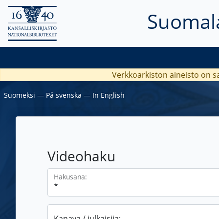
Suomala
Verkkoarkiston aineisto on s
Suomeksi
―
På svenska
―
In English
Videohaku
Hakusana:
Kanava / julkaisija: