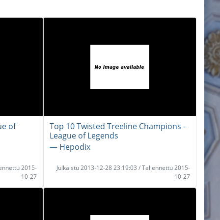
ue of
Top 10 Twisted Treeline Champions -
League of Legends
― Hepodix
lennettu 2015-
Julkaistu 2013-12-28 23:19:03 / Tallennettu 2015-
10-27
10-27