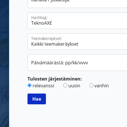
Hashtag:
Teemakeräykset:
Päivämäärästä: pp/kk/vvvv
Tulosten järjestäminen:
relevanssi
uusin
vanhin