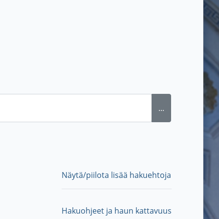
...
Näytä/piilota lisää hakuehtoja
Hakuohjeet ja haun kattavuus