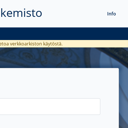
akemisto
Info
ietoa verkkoarkiston käytöstä.