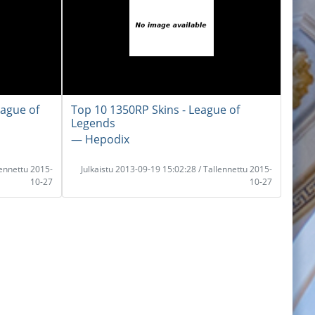
ague of
Top 10 1350RP Skins - League of
Legends
― Hepodix
lennettu 2015-
Julkaistu 2013-09-19 15:02:28 / Tallennettu 2015-
10-27
10-27