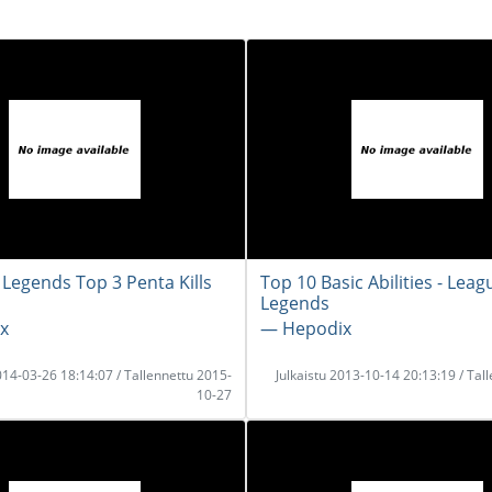
 Legends Top 3 Penta Kills
Top 10 Basic Abilities - Leag
Legends
x
― Hepodix
2014-03-26 18:14:07 / Tallennettu 2015-
Julkaistu 2013-10-14 20:13:19 / Tal
10-27