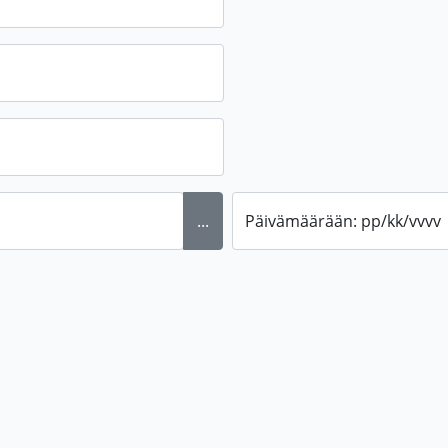
...
Päivämäärään: pp/kk/vvvv