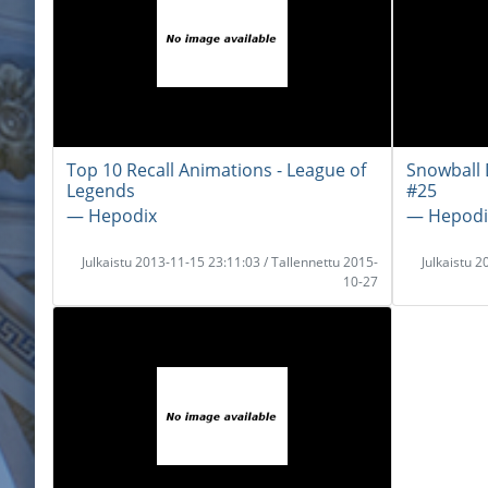
Top 10 Recall Animations - League of
Snowball 
Legends
#25
― Hepodix
― Hepodi
Julkaistu 2013-11-15 23:11:03 / Tallennettu 2015-
Julkaistu 
10-27