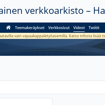
inen verkkoarkisto – H
Teemakeräykset
Verkkosivut
Videot
Twiitit
aatavilla vain vapaakappaletyöasemilla. Katso
infosta
lisää t