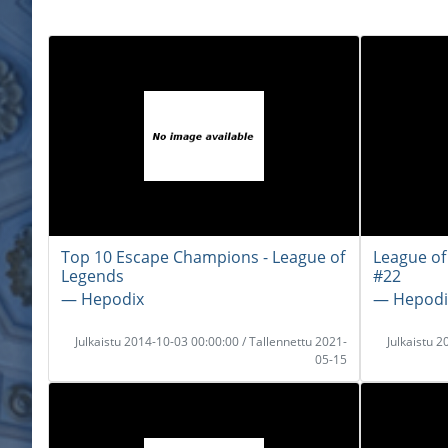
Top 10 Escape Champions - League of
League of
Legends
#22
― Hepodix
― Hepodi
Julkaistu 2014-10-03 00:00:00 / Tallennettu 2021-
Julkaistu 
05-15