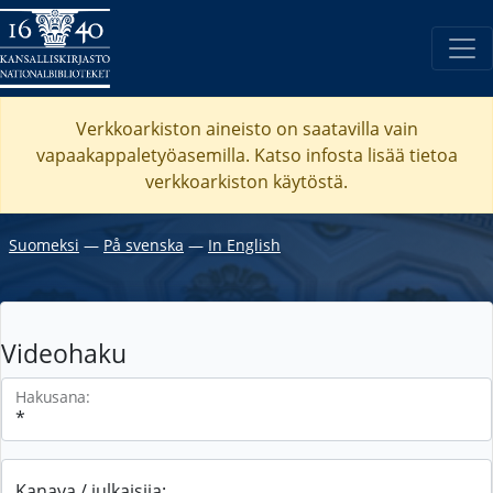
Verkkoarkiston aineisto on saatavilla vain
vapaakappaletyöasemilla. Katso
infosta
lisää tietoa
verkkoarkiston käytöstä.
Suomeksi
―
På svenska
―
In English
Videohaku
Hakusana:
Kanava / julkaisija: