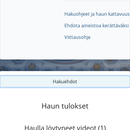
Hakuohjeet ja haun kattavuus
Ehdota aineistoa kerättäväksi
Viittausohje
Hakuehdot
Haun tulokset
Haulla löytyneet videot (1)