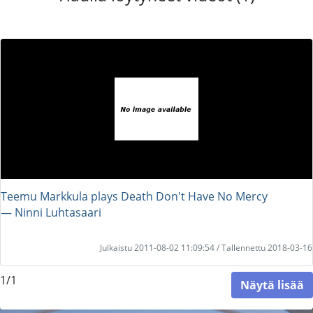
Teemu Markkula plays Death Don't Have No Mercy
― Ninni Luhtasaari
Julkaistu 2011-08-02 11:09:54 / Tallennettu 2018-03-16
1/1
Näytä lisää