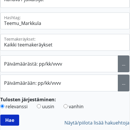
Hashtag:
Teemakeräykset:
Päivämäärästä: pp/kk/vvvv
...
Päivämäärään: pp/kk/vvvv
...
Tulosten järjestäminen:
relevanssi
uusin
vanhin
Näytä/piilota lisää hakuehtoja