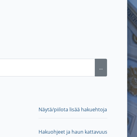
...
Näytä/piilota lisää hakuehtoja
Hakuohjeet ja haun kattavuus