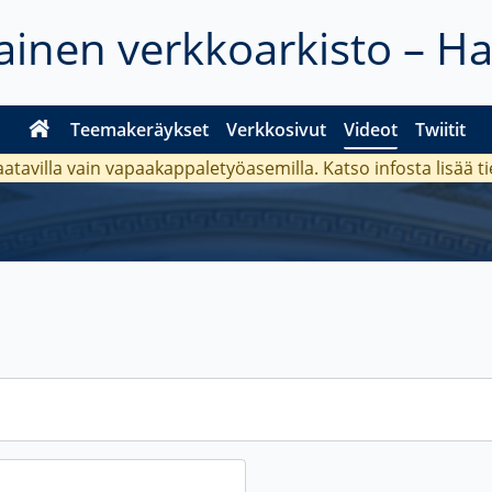
inen verkkoarkisto – H
Teemakeräykset
Verkkosivut
Videot
Twiitit
aatavilla vain vapaakappaletyöasemilla. Katso
infosta
lisää t