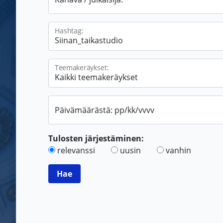
Hashtag:
Teemakeräykset:
Päivämäärästä: pp/kk/vvvv
Tulosten järjestäminen:
relevanssi
uusin
vanhin