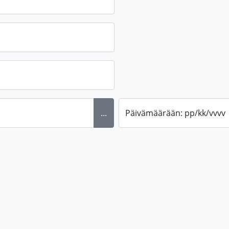
...
Päivämäärään: pp/kk/vvvv