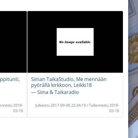
ppitunti,
Siinan TaikaStudio, Me mennään
pyörällä kirkkoon, Leikki18
― Siina & Taikaradio
lennettu 2018-
Julkaistu 2017-09-06 22:34:19 / Tallennettu 2018-
03-16
03-16