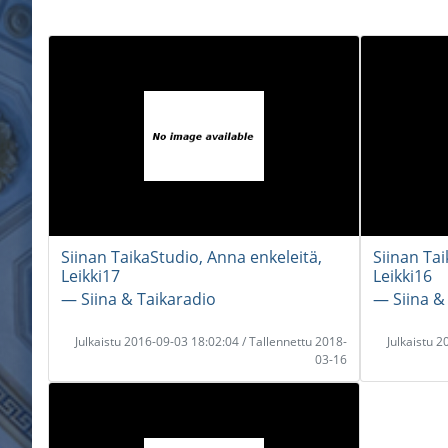
Siinan TaikaStudio, Anna enkeleitä,
Siinan Tai
Leikki17
Leikki16
― Siina & Taikaradio
― Siina &
Julkaistu 2016-09-03 18:02:04 / Tallennettu 2018-
Julkaistu 
03-16