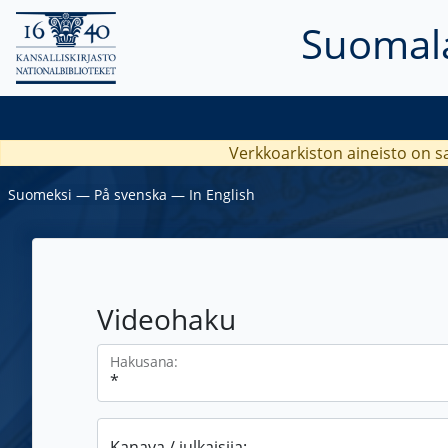
Suomala
Verkkoarkiston aineisto on s
Suomeksi
―
På svenska
―
In English
Videohaku
Hakusana:
Kanava / julkaisija: