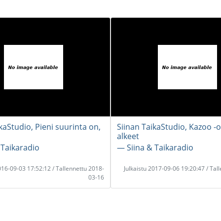
kaStudio, Pieni suurinta on,
Siinan TaikaStudio, Kazoo -o
alkeet
 Taikaradio
― Siina & Taikaradio
2016-09-03 17:52:12 / Tallennettu 2018-
Julkaistu 2017-09-06 19:20:47 / Tal
03-16