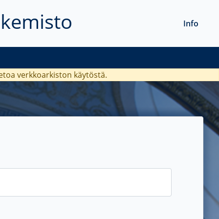
akemisto
Info
ietoa verkkoarkiston käytöstä.