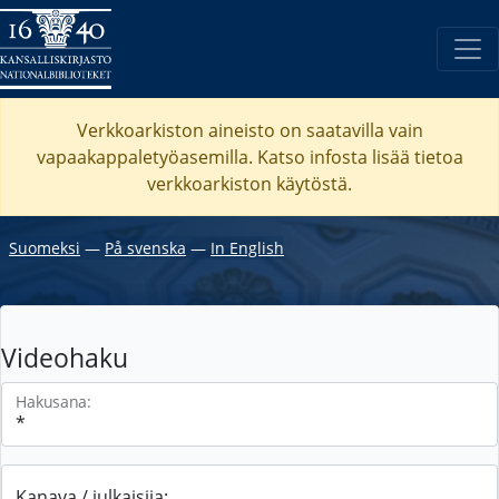
Verkkoarkiston aineisto on saatavilla vain
vapaakappaletyöasemilla. Katso
infosta
lisää tietoa
verkkoarkiston käytöstä.
Suomeksi
―
På svenska
―
In English
Videohaku
Hakusana:
Kanava / julkaisija: