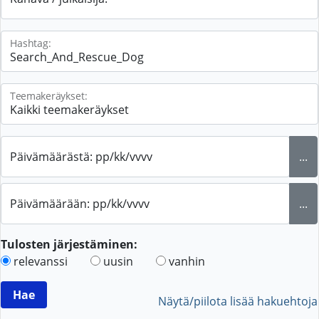
Hashtag:
Teemakeräykset:
Päivämäärästä: pp/kk/vvvv
...
Päivämäärään: pp/kk/vvvv
...
Tulosten järjestäminen:
relevanssi
uusin
vanhin
Näytä/piilota lisää hakuehtoja