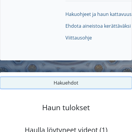
Hakuohjeet ja haun kattavuus
Ehdota aineistoa kerättäväksi
Viittausohje
Hakuehdot
Haun tulokset
Haulla löytyneet videot (1)