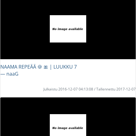
NAAMA REPEÄÄ 🍪 🎀 | LUUKKU 7
― naaG
Julkaistu 2016-12-07 04:13:08 / Tallennettu 2017-12-07