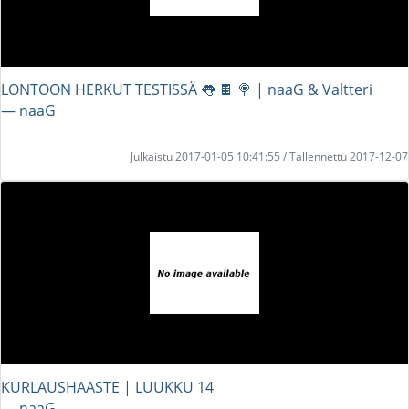
LONTOON HERKUT TESTISSÄ 👅 🍫 🍭 | naaG & Valtteri
― naaG
Julkaistu 2017-01-05 10:41:55 / Tallennettu 2017-12-07
KURLAUSHAASTE | LUUKKU 14
― naaG