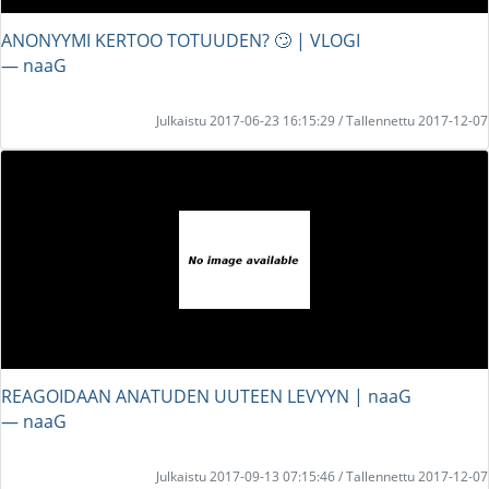
ANONYYMI KERTOO TOTUUDEN? 🙄 | VLOGI
― naaG
Julkaistu 2017-06-23 16:15:29 / Tallennettu 2017-12-07
REAGOIDAAN ANATUDEN UUTEEN LEVYYN | naaG
― naaG
Julkaistu 2017-09-13 07:15:46 / Tallennettu 2017-12-07