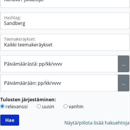
Hashtag:
Teemakeräykset:
Päivämäärästä: pp/kk/vvvv
...
Päivämäärään: pp/kk/vvvv
...
Tulosten järjestäminen:
relevanssi
uusin
vanhin
Näytä/piilota lisää hakuehtoja