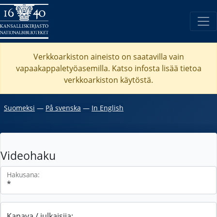
Verkkoarkiston aineisto on saatavilla vain
vapaakappaletyöasemilla. Katso
infosta
lisää tietoa
verkkoarkiston käytöstä.
Suomeksi
―
På svenska
―
In English
Videohaku
Hakusana:
Kanava / julkaisija: