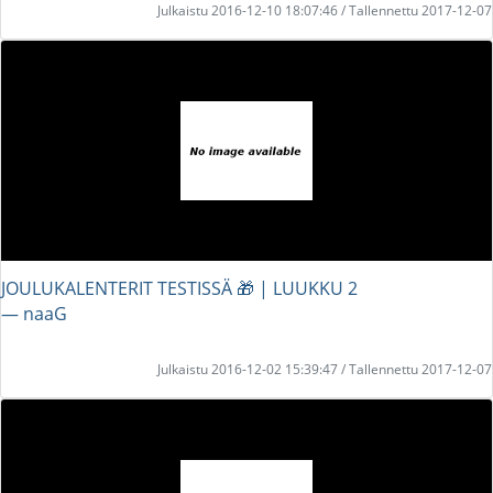
Julkaistu 2016-12-10 18:07:46 / Tallennettu 2017-12-07
JOULUKALENTERIT TESTISSÄ 🎁 | LUUKKU 2
― naaG
Julkaistu 2016-12-02 15:39:47 / Tallennettu 2017-12-07