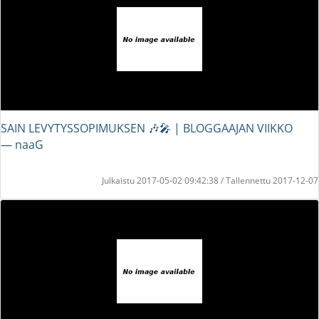
SAIN LEVYTYSSOPIMUKSEN 🎶🎤 | BLOGGAAJAN VIIKKO
― naaG
Julkaistu 2017-05-02 09:42:38 / Tallennettu 2017-12-07