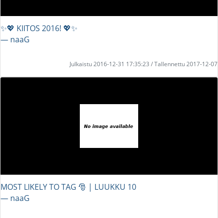
✨💖 KIITOS 2016! 💖✨
― naaG
Julkaistu 2016-12-31 17:35:23 / Tallennettu 2017-12-07
MOST LIKELY TO TAG 🎅 | LUUKKU 10
― naaG