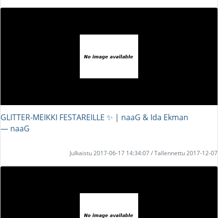
GLITTER-MEIKKI FESTAREILLE ✨ | naaG & Ida Ekman
― naaG
Julkaistu 2017-06-17 14:34:07 / Tallennettu 2017-12-07