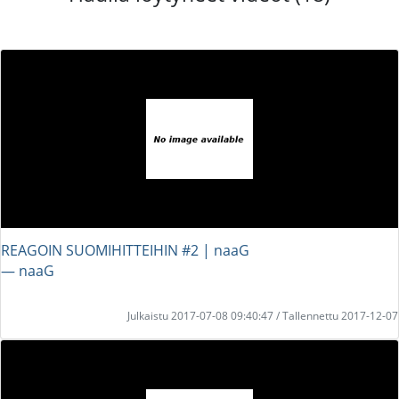
REAGOIN SUOMIHITTEIHIN #2 | naaG
― naaG
Julkaistu 2017-07-08 09:40:47 / Tallennettu 2017-12-07