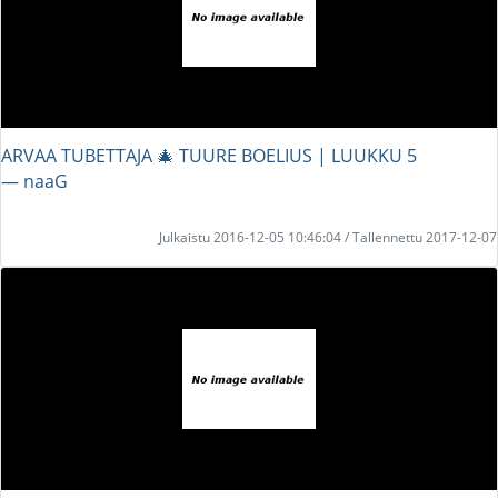
ARVAA TUBETTAJA 🎄 TUURE BOELIUS | LUUKKU 5
― naaG
Julkaistu 2016-12-05 10:46:04 / Tallennettu 2017-12-07