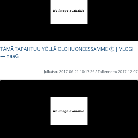
TÄMÄ TAPAHTUU YÖLLÄ OLOHUONEESSAMME 🕛 | VLOGI
― naaG
Julkaistu 2017-06-21 18:17:26 / Tallennettu 2017-12-07