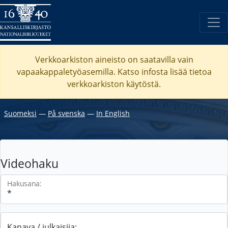
Verkkoarkiston aineisto on saatavilla vain
vapaakappaletyöasemilla. Katso
infosta
lisää tietoa
verkkoarkiston käytöstä.
Suomeksi
―
På svenska
―
In English
Videohaku
Hakusana:
Kanava / julkaisija: