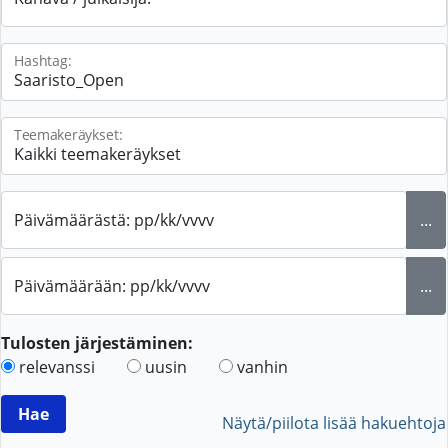
Hashtag:
Teemakeräykset:
Päivämäärästä: pp/kk/vvvv
...
Päivämäärään: pp/kk/vvvv
...
Tulosten järjestäminen:
relevanssi
uusin
vanhin
Näytä/piilota lisää hakuehtoja