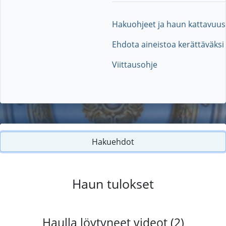
Hakuohjeet ja haun kattavuus
Ehdota aineistoa kerättäväksi
Viittausohje
Hakuehdot
Haun tulokset
Haulla löytyneet videot (2)