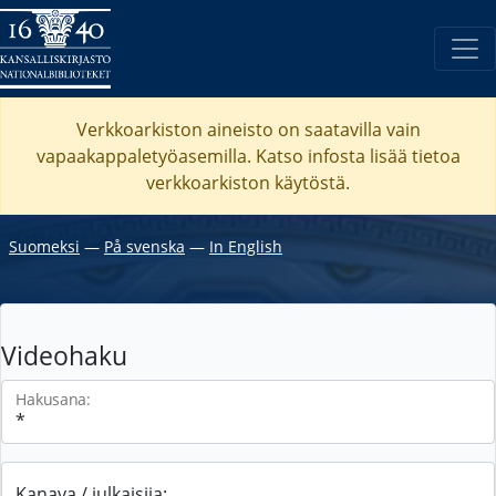
Verkkoarkiston aineisto on saatavilla vain
vapaakappaletyöasemilla. Katso
infosta
lisää tietoa
verkkoarkiston käytöstä.
Suomeksi
―
På svenska
―
In English
Videohaku
Hakusana:
Kanava / julkaisija: