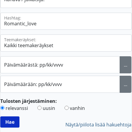
Hashtag:
Teemakeräykset:
Päivämäärästä: pp/kk/vvvv
...
Päivämäärään: pp/kk/vvvv
...
Tulosten järjestäminen:
relevanssi
uusin
vanhin
Näytä/piilota lisää hakuehtoja