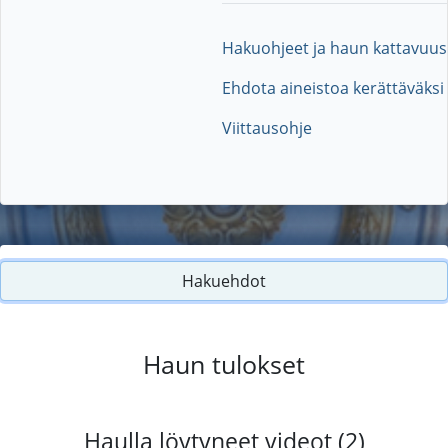
Hakuohjeet ja haun kattavuus
Ehdota aineistoa kerättäväksi
Viittausohje
Hakuehdot
Haun tulokset
Haulla löytyneet videot (2)