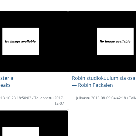
steria
Robin studiokuulumisia osa
eaks
― Robin Packalen
2013-10-23 18:50:02 / Tallennettu 2017-
Julkaistu 2013-08-09 04:42:18 / Tal
12-07