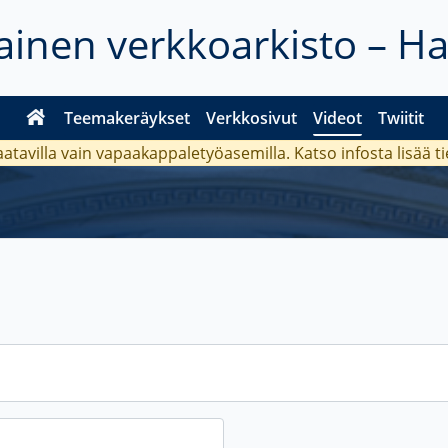
inen verkkoarkisto – H
Teemakeräykset
Verkkosivut
Videot
Twiitit
aatavilla vain vapaakappaletyöasemilla. Katso
infosta
lisää t