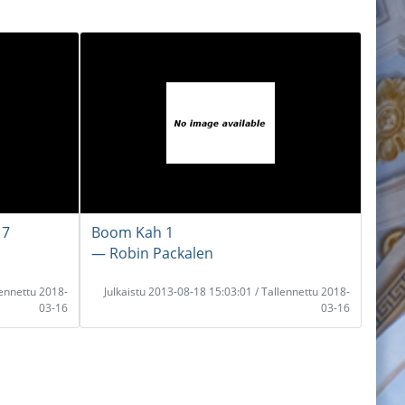
 7
Boom Kah 1
― Robin Packalen
lennettu 2018-
Julkaistu 2013-08-18 15:03:01 / Tallennettu 2018-
03-16
03-16