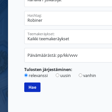
Hashtag:
Teemakeräykset:
Päivämäärästä: pp/kk/vvvv
Tulosten järjestäminen:
relevanssi
uusin
vanhin