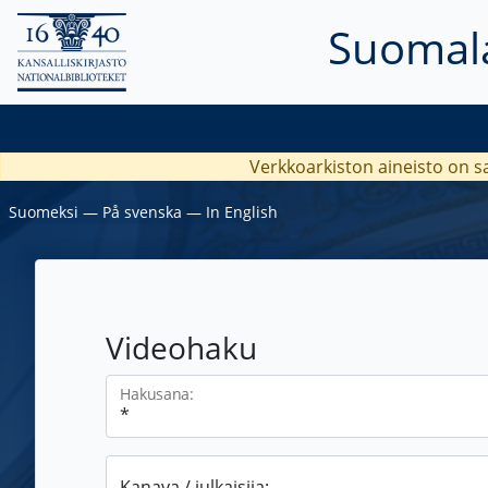
Suomala
Verkkoarkiston aineisto on s
Suomeksi
―
På svenska
―
In English
Videohaku
Hakusana:
Kanava / julkaisija: