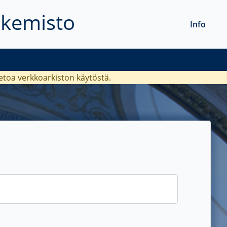
akemisto
Info
ietoa verkkoarkiston käytöstä.