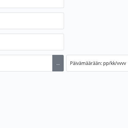
...
Päivämäärään: pp/kk/vvvv