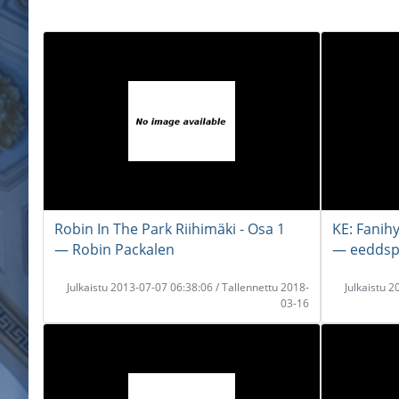
Robin In The Park Riihimäki - Osa 1
KE: Fanihy
― Robin Packalen
― eeddsp
Julkaistu 2013-07-07 06:38:06 / Tallennettu 2018-
Julkaistu 
03-16