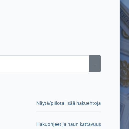
...
Näytä/piilota lisää hakuehtoja
Hakuohjeet ja haun kattavuus