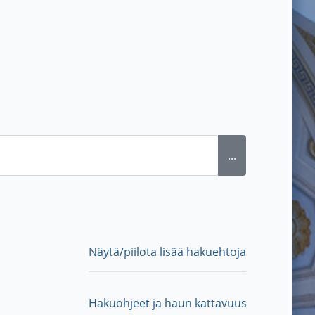
...
Näytä/piilota lisää hakuehtoja
Hakuohjeet ja haun kattavuus