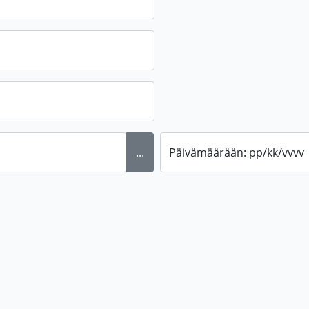
...
Päivämäärään: pp/kk/vvvv