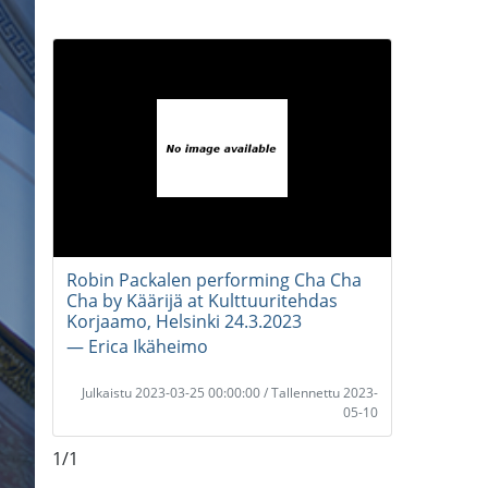
Robin Packalen performing Cha Cha
Cha by Käärijä at Kulttuuritehdas
Korjaamo, Helsinki 24.3.2023
― Erica Ikäheimo
Julkaistu 2023-03-25 00:00:00 / Tallennettu 2023-
05-10
1/1