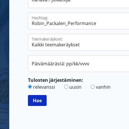
Hashtag:
Teemakeräykset:
Päivämäärästä: pp/kk/vvvv
Tulosten järjestäminen:
relevanssi
uusin
vanhin