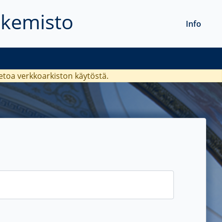
akemisto
Info
ietoa verkkoarkiston käytöstä.