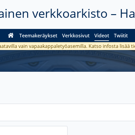
inen verkkoarkisto – H
Teemakeräykset
Verkkosivut
Videot
Twiitit
aatavilla vain vapaakappaletyöasemilla. Katso
infosta
lisää t