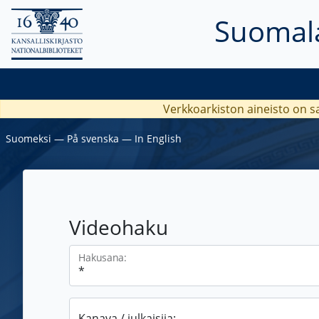
Suomala
Verkkoarkiston aineisto on s
Suomeksi
―
På svenska
―
In English
Videohaku
Hakusana:
Kanava / julkaisija: