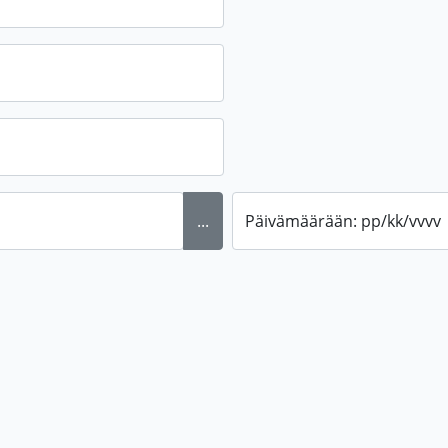
...
Päivämäärään: pp/kk/vvvv