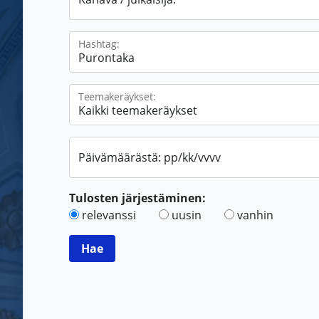
Hashtag:
Teemakeräykset:
Päivämäärästä: pp/kk/vvvv
Tulosten järjestäminen:
relevanssi
uusin
vanhin