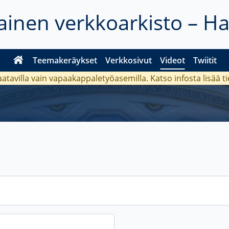
inen verkkoarkisto – H
Teemakeräykset
Verkkosivut
Videot
Twiitit
aatavilla vain vapaakappaletyöasemilla. Katso
infosta
lisää t