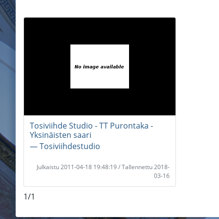
Tosiviihde Studio - TT Purontaka -
Yksinäisten saari
― Tosiviihdestudio
Julkaistu 2011-04-18 19:48:19 / Tallennettu 2018-
03-16
1/1