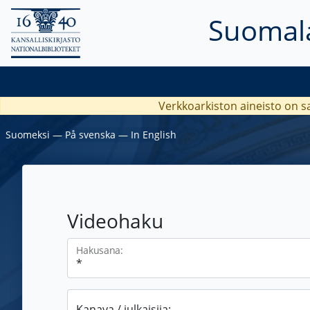
Suomala
Verkkoarkiston aineisto on s
Suomeksi
―
På svenska
―
In English
Videohaku
Hakusana:
Kanava / julkaisija: