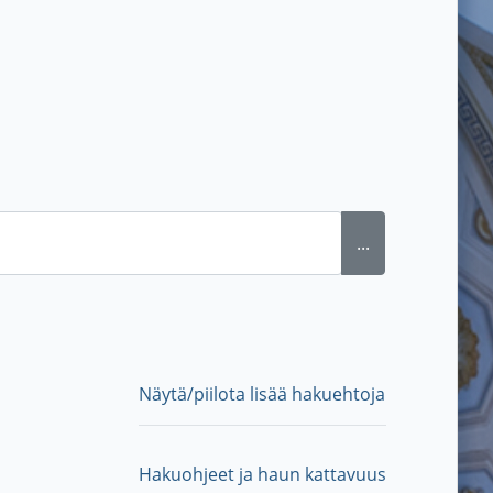
...
Näytä/piilota lisää hakuehtoja
Hakuohjeet ja haun kattavuus