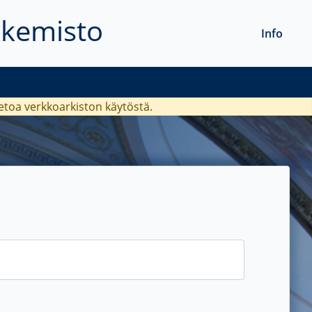
akemisto
Info
ietoa verkkoarkiston käytöstä.