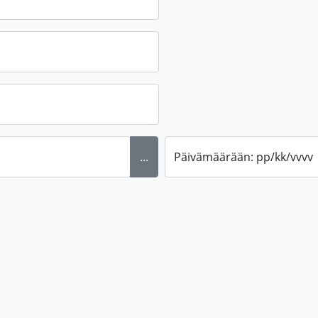
...
Päivämäärään: pp/kk/vvvv