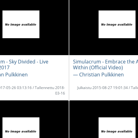
 - Sky Divided - Live
Simulacrum - Embrace the 
2017
Within (Official Video)
an Pulkkinen
― Christian Pulkkinen
2017-05-26 03:13:16 / Tallennettu 2018-
Julkaistu 2015-08-27 19:01:34 / Tal
03-16