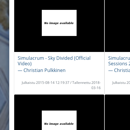
Simulacrum - Sky Divided (Official
Simulacrum
Video)
Sessions 
― Christian Pulkkinen
― Christi
Julkaistu 2015-08-14 12:19:37 / Tallennettu 2018-
Julkaistu 
03-16