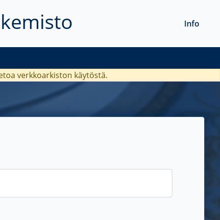
akemisto
Info
ietoa verkkoarkiston käytöstä.