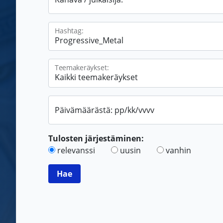
Hashtag:
Teemakeräykset:
Päivämäärästä: pp/kk/vvvv
Tulosten järjestäminen:
relevanssi
uusin
vanhin