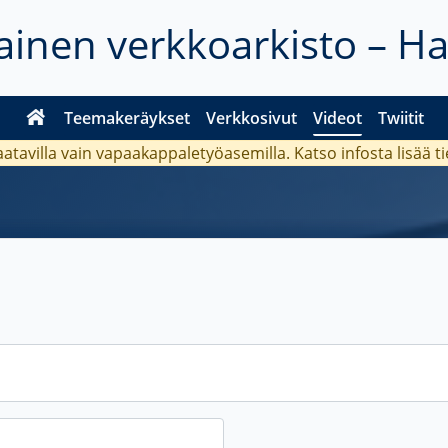
inen verkkoarkisto – H
Teemakeräykset
Verkkosivut
Videot
Twiitit
aatavilla vain vapaakappaletyöasemilla. Katso
infosta
lisää t