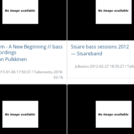
m - A New Beginning // bass
Sisare bass sessions 2012
ordings
― Sisareband
an Pulkkinen
Julkaistu 2012-02-27 18:35:27 / Tal
2015-01-06 17:50:37 / Tallennettu 2018-
03-16