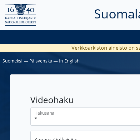
Suomala
Verkkoarkiston aineisto on s
Suomeksi
―
På svenska
―
In English
Videohaku
Hakusana:
Kanava / julkaisija: