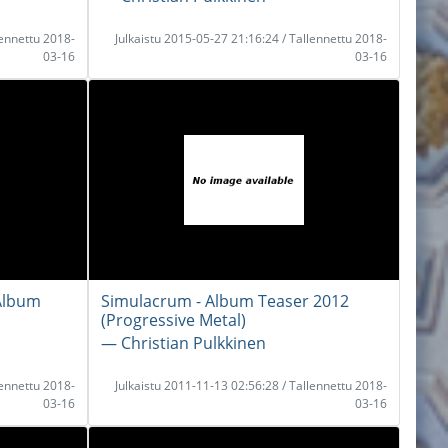
lennettu 2018-
Julkaistu 2015-05-27 21:16:24 / Tallennettu 2018-
03-16
03-16
 Album
Simulacrum - Album Teaser 2012
(Progressive Metal)
― Christian Pulkkinen
lennettu 2018-
Julkaistu 2011-11-13 02:56:28 / Tallennettu 2018-
03-16
03-16