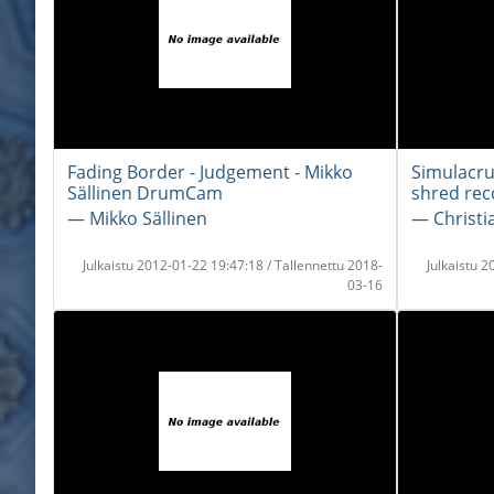
Fading Border - Judgement - Mikko
Simulacru
Sällinen DrumCam
shred rec
― Mikko Sällinen
― Christi
Julkaistu 2012-01-22 19:47:18 / Tallennettu 2018-
Julkaistu 
03-16