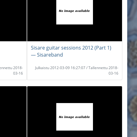
Sisare guitar sessions 2012 (Part 1)
― Sisareband
lennettu 2018-
Julkaistu 2012-03-09 16:27:07 / Tallennettu 2018-
03-16
03-16