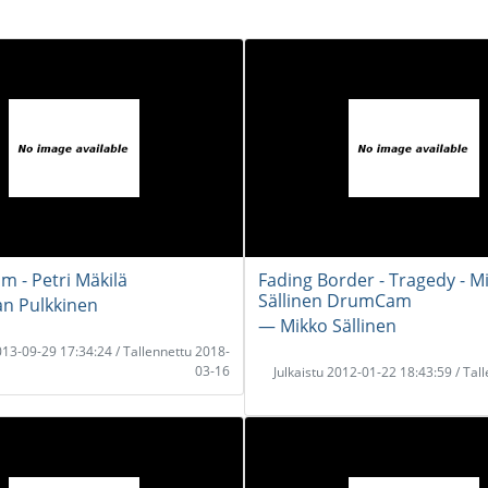
m - Petri Mäkilä
Fading Border - Tragedy - M
Sällinen DrumCam
an Pulkkinen
― Mikko Sällinen
2013-09-29 17:34:24 / Tallennettu 2018-
03-16
Julkaistu 2012-01-22 18:43:59 / Tal