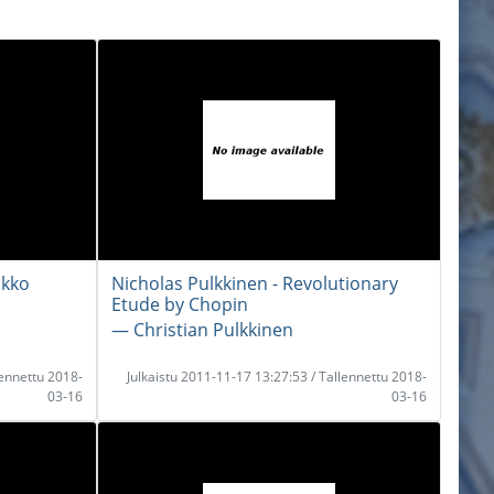
ikko
Nicholas Pulkkinen - Revolutionary
Etude by Chopin
― Christian Pulkkinen
lennettu 2018-
Julkaistu 2011-11-17 13:27:53 / Tallennettu 2018-
03-16
03-16