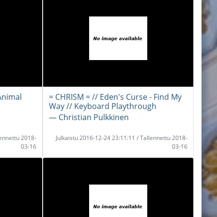
Animal
= CHRISM = // Eden's Curse - Find My
Way // Keyboard Playthrough
― Christian Pulkkinen
lennettu 2018-
Julkaistu 2016-12-24 23:11:11 / Tallennettu 2018-
03-16
03-16