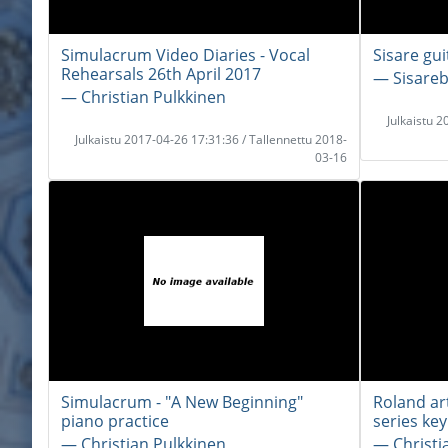
Simulacrum Video Diaries - Vocal
Sisare gui
Rehearsals 26th April 2017
― Sisare
― Christian Pulkkinen
Julkaistu 
Julkaistu 2017-04-26 17:31:36 / Tallennettu 2018-
03-16
Simulacrum - "A New Beginning"
Roland art
piano practice
series ke
― Christian Pulkkinen
― Christi