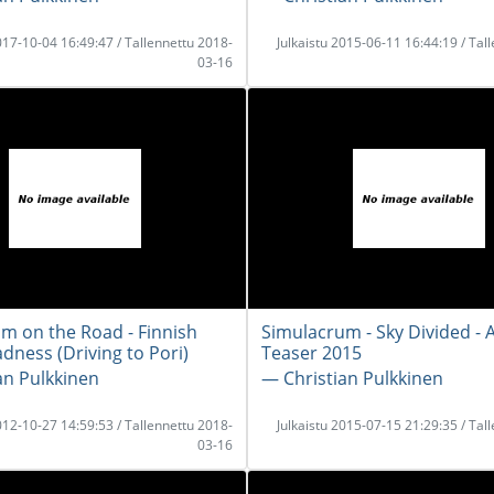
2017-10-04 16:49:47 / Tallennettu 2018-
Julkaistu 2015-06-11 16:44:19 / Tal
03-16
m on the Road - Finnish
Simulacrum - Sky Divided -
dness (Driving to Pori)
Teaser 2015
an Pulkkinen
― Christian Pulkkinen
2012-10-27 14:59:53 / Tallennettu 2018-
Julkaistu 2015-07-15 21:29:35 / Tal
03-16