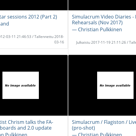
tar sessions 2012 (Part 2)
Simulacrum Video Diaries 
Rehearsals (Nov 2017)
band
― Christian Pulkkinen
2012-03-11 21:46:53 / Tallennettu 2018-
03-16
Julkaistu 2017-11-19 21:11:26 / Tal
ist Chrism talks the FA-
Simulacrum / Flagiston / Liv
yboards and 2.0 update
(pro-shot)
an Pulkkinen
― Christian Pulkkinen