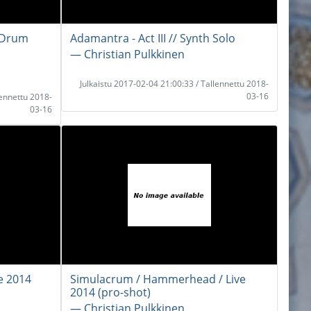
- Drum
Adamantra - Act III // Synth Solo
― Christian Pulkkinen
Julkaistu 2017-02-04 21:00:33 / Tallennettu 2018-
03-16
lennettu 2018-
03-16
e 2014
Simulacrum / Hammerhead / Live
2014 (pro-shot)
― Christian Pulkkinen