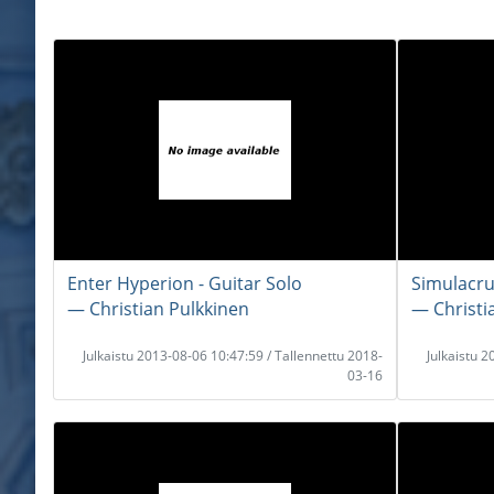
Enter Hyperion - Guitar Solo
Simulacru
― Christian Pulkkinen
― Christi
Julkaistu 2013-08-06 10:47:59 / Tallennettu 2018-
Julkaistu 
03-16