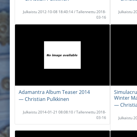
Julkaistu 2012-10-08 18:40:14 / Tallennettu 2018-
Julkaistu 
03-16
Adamantra Album Teaser 2014
Simulacru
Winter Ma
― Christian Pulkkinen
― Christi
Julkaistu 2014-01-21 08:08:10 / Tallennettu 2018-
03-16
Julkaistu 