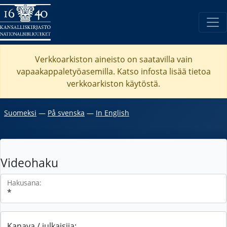
Verkkoarkiston aineisto on saatavilla vain
vapaakappaletyöasemilla. Katso
infosta
lisää tietoa
verkkoarkiston käytöstä.
Suomeksi
―
På svenska
―
In English
Videohaku
Hakusana:
Kanava / julkaisija: