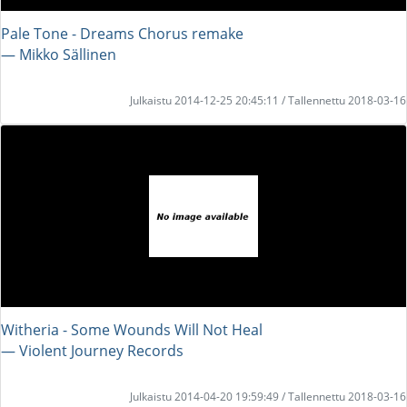
Pale Tone - Dreams Chorus remake
― Mikko Sällinen
Julkaistu 2014-12-25 20:45:11 / Tallennettu 2018-03-16
Witheria - Some Wounds Will Not Heal
― Violent Journey Records
Julkaistu 2014-04-20 19:59:49 / Tallennettu 2018-03-16