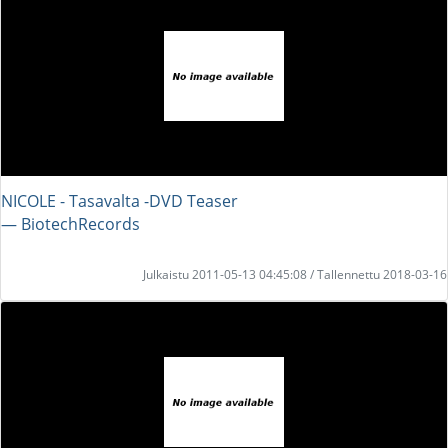
NICOLE - Tasavalta -DVD Teaser
― BiotechRecords
Julkaistu 2011-05-13 04:45:08 / Tallennettu 2018-03-16