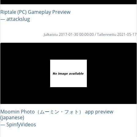
Riptale (PC) Gameplay Preview
― attackslug
Julkaistu 2017-01-30 00:00:00 / Tallennettu 2021-05-17
Moomin Photo（ムーミン・フォト） app preview
(japanese)
― SpinfyVideos