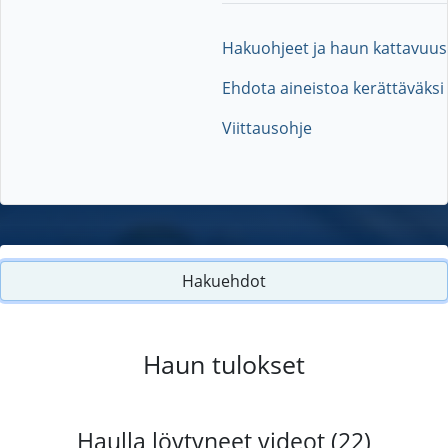
Hakuohjeet ja haun kattavuus
Ehdota aineistoa kerättäväksi
Viittausohje
Hakuehdot
Haun tulokset
Haulla löytyneet videot (22)