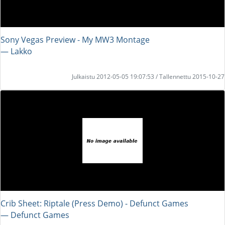
Sony Vegas Preview - My MW3 Montage
― Lakko
Julkaistu 2012-05-05 19:07:53 / Tallennettu 2015-10-27
Crib Sheet: Riptale (Press Demo) - Defunct Games
― Defunct Games