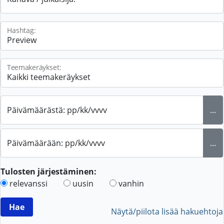
Hashtag:
Teemakeräykset:
Päivämäärästä: pp/kk/vvvv
...
Päivämäärään: pp/kk/vvvv
...
Tulosten järjestäminen:
relevanssi
uusin
vanhin
Näytä/piilota lisää hakuehtoja