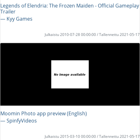
Legends of Elendria: The Frozen Maiden - Official Gameplay
Trailer
― Kyy Games
Julkaistu 2010-07-28 00:00:00 / Tallennettu 2021-05-17
Moomin Photo app preview (English)
― SpinfyVideos
Julkaistu 2015-03-10 00:00:00 / Tallennettu 2021-05-17