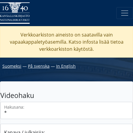
Verkkoarkiston aineisto on saatavilla vain
vapaakappaletyöasemilla. Katso
infosta
lisää tietoa
verkkoarkiston käytöstä.
Suomeksi
―
På svenska
―
In English
Videohaku
Hakusana:
Kanava / julkaisija: