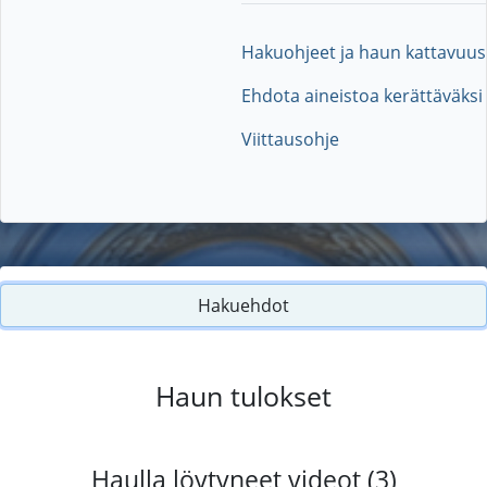
Hakuohjeet ja haun kattavuus
Ehdota aineistoa kerättäväksi
Viittausohje
Hakuehdot
Haun tulokset
Haulla löytyneet videot (3)