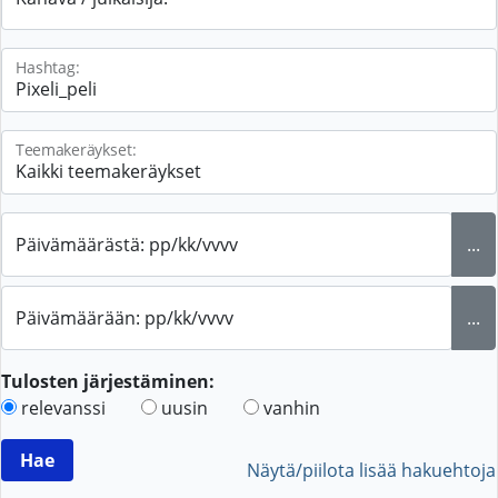
Hashtag:
Teemakeräykset:
Päivämäärästä: pp/kk/vvvv
...
Päivämäärään: pp/kk/vvvv
...
Tulosten järjestäminen:
relevanssi
uusin
vanhin
Näytä/piilota lisää hakuehtoja