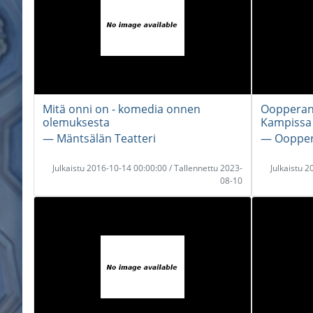
Mitä onni on - komedia onnen
Oopperan 
olemuksesta
Kampissa 
― Mäntsälän Teatteri
― Ooppera
Julkaistu 2016-10-14 00:00:00 / Tallennettu 2023-
Julkaistu 
08-10