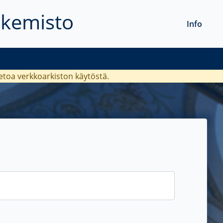
akemisto
Info
ietoa verkkoarkiston käytöstä.