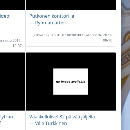
ideo:
Putkonen konttorilla
― Ryhmateatteri
Julkaistu 2015-01-07 00:00:00 / Tallennettu 2023-
08-10
lennettu 2017-
12-07
lytran
Vaalikellolive! 82 päivää jäljellä
mi
― Ville Turkkinen