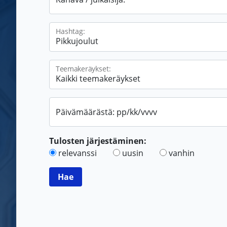
Hashtag:
Teemakeräykset:
Päivämäärästä: pp/kk/vvvv
Tulosten järjestäminen:
relevanssi
uusin
vanhin