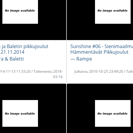
ja Baletin pikkujoulut
Sunshine #06 - Sienimaailm
21.11.2014
Hämmentävät Pikkujoulut
 & Baletti
― Rampe
2014-11-13 11:33:20 / Tallennettu 2018-
Julkaistu 2010-10-25 23:49:20 / Tal
03-16