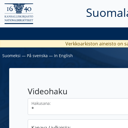
Suomala
Verkkoarkiston aineisto on s
Suomeksi
―
På svenska
―
In English
Videohaku
Hakusana:
Kanava / julkaisija: