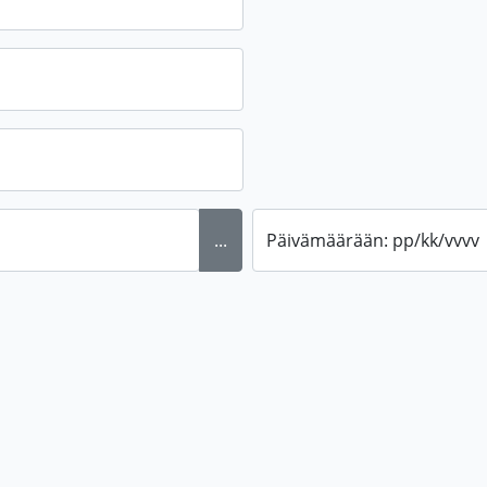
...
Päivämäärään: pp/kk/vvvv