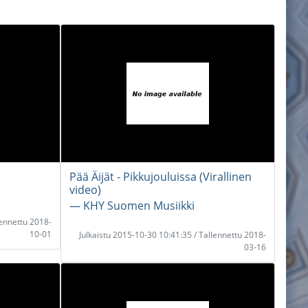
Pää Äijät - Pikkujouluissa (Virallinen
video)
― KHY Suomen Musiikki
lennettu 2018-
10-01
Julkaistu 2015-10-30 10:41:35 / Tallennettu 2018-
03-16