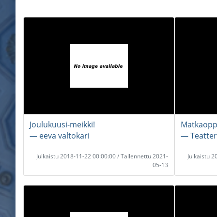
Joulukuusi-meikki!
Matkaoppaa
― eeva valtokari
― Teatter
Julkaistu 2018-11-22 00:00:00 / Tallennettu 2021-
Julkaistu 
05-13