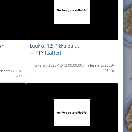
an
Luukku 12: Pikkujoulut!
― YTY teatteri
Julkaistu 2020-12-12 00:00:00 / Tallennettu 2023-
08-10
lennettu 2015-
10-27