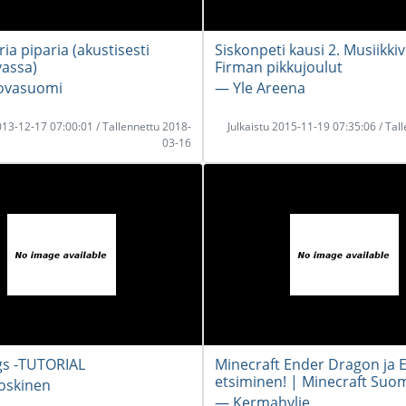
aria piparia (akustisesti
Siskonpeti kausi 2. Musiikkiv
assa)
Firman pikkujoulut
ovasuomi
― Yle Areena
2013-12-17 07:00:01 / Tallennettu 2018-
Julkaistu 2015-11-19 07:35:06 / Tal
03-16
gs -TUTORIAL
Minecraft Ender Dragon ja E
etsiminen! | Minecraft Suo
oskinen
― Kermahylje