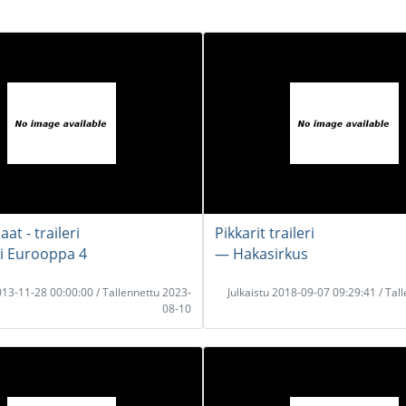
t - traileri
Pikkarit traileri
i Eurooppa 4
― Hakasirkus
2013-11-28 00:00:00 / Tallennettu 2023-
Julkaistu 2018-09-07 09:29:41 / Tal
08-10