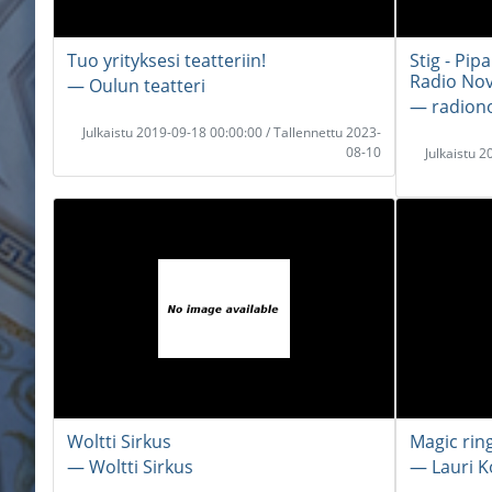
Tuo yrityksesi teatteriin!
Stig - Pip
Radio Nov
― Oulun teatteri
― radion
Julkaistu 2019-09-18 00:00:00 / Tallennettu 2023-
08-10
Julkaistu 
Woltti Sirkus
Magic rin
― Woltti Sirkus
― Lauri K