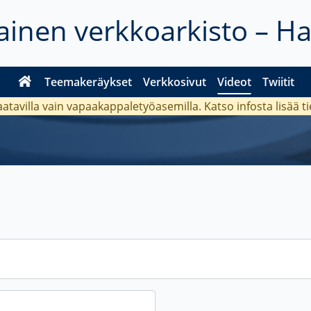
inen verkkoarkisto – H
Teemakeräykset
Verkkosivut
Videot
Twiitit
aatavilla vain vapaakappaletyöasemilla. Katso
infosta
lisää t