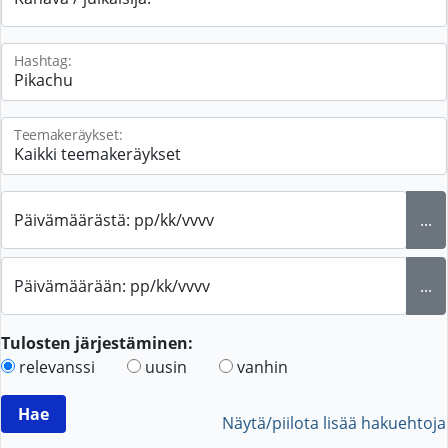
Hashtag:
Teemakeräykset:
Päivämäärästä: pp/kk/vvvv
...
Päivämäärään: pp/kk/vvvv
...
Tulosten järjestäminen:
relevanssi
uusin
vanhin
Näytä/piilota lisää hakuehtoja