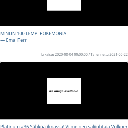
MINUN 100 LEMPI POKEMONIA
― EmailTerr
Julkaistu 2020-08-04 00:00:00 / Tallennettu 2021-05-22
Platinum #36 Sähköä ilmassa! Viimeinen salijohtaja Volkner