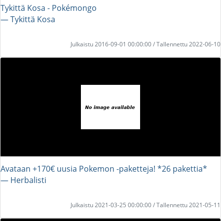
Tykittä Kosa - Pokémongo
― Tykittä Kosa
Julkaistu 2016-09-01 00:00:00 / Tallennettu 2022-06-10
Avataan +170€ uusia Pokemon -paketteja! *26 pakettia*
― Herbalisti
Julkaistu 2021-03-25 00:00:00 / Tallennettu 2021-05-11