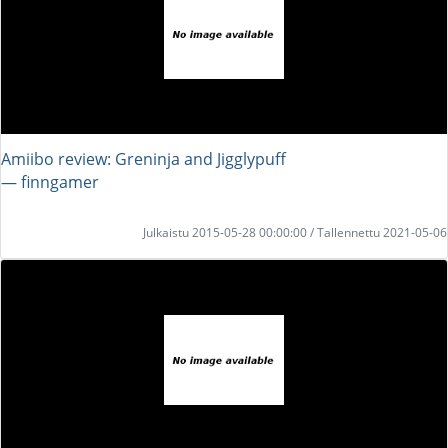
Amiibo review: Greninja and Jigglypuff
― finngamer
Julkaistu 2015-05-28 00:00:00 / Tallennettu 2021-05-06