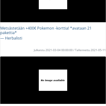
Metsästetään +400€ Pokemon -korttia! *avataan 21
pakettia*
― Herbalisti
Julkaistu 2021-03-04 00:00:00 / Tallennettu 2021-05-11