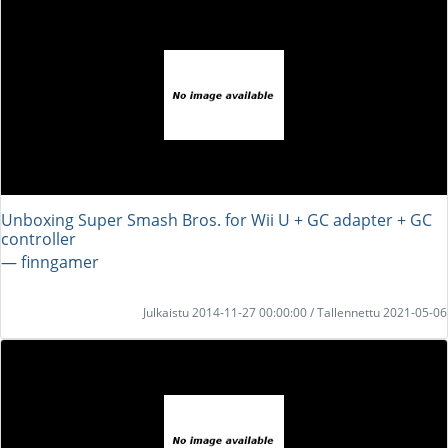
Unboxing Super Smash Bros. for Wii U + GC adapter + GC
controller
― finngamer
Julkaistu 2014-11-27 00:00:00 / Tallennettu 2021-05-06