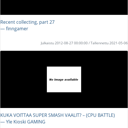
Recent collecting, part 27
― finngamer
Julkaistu 2012-08-27 00:00:00 / Tallennettu 2021-05-06
KUKA VOITTAA SUPER SMASH VAALIT? – (CPU BATTLE)
― Yle Kioski GAMING