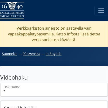
Verkkoarkiston aineisto on saatavilla vain
vapaakappaletyöasemilla. Katso
infosta
lisää tietoa
verkkoarkiston käytöstä.
Suomeksi
―
På svenska
―
In English
Videohaku
Hakusana:
Kanava / julkaisija: