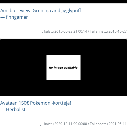
Amiibo review: Greninja and Jigglypuff
― finngamer
Julkaistu 2015-05-28 21:00:14 / Tallennettu 2015-10-27
Avataan 150€ Pokemon -kortteja!
― Herbalisti
Julkaistu 2020-12-11 00:00:00 / Tallennettu 2021-05-11