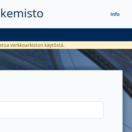
akemisto
Info
ietoa verkkoarkiston käytöstä.