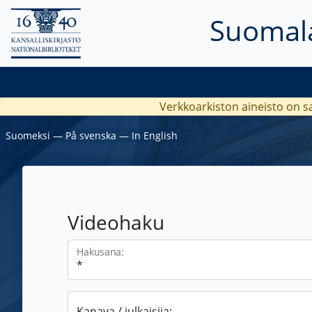
Suomala
Verkkoarkiston aineisto on s
Suomeksi
―
På svenska
―
In English
Videohaku
Hakusana:
Kanava / julkaisija: