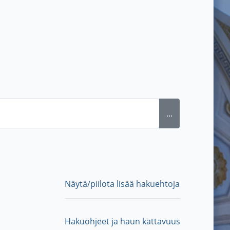
...
Näytä/piilota lisää hakuehtoja
Hakuohjeet ja haun kattavuus