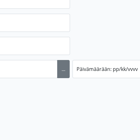
...
Päivämäärään: pp/kk/vvvv