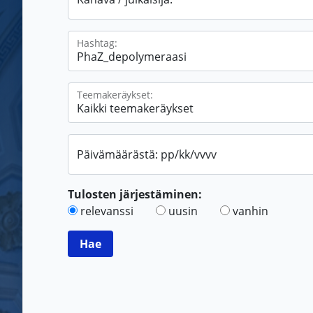
Hashtag:
Teemakeräykset:
Päivämäärästä: pp/kk/vvvv
Tulosten järjestäminen:
relevanssi
uusin
vanhin