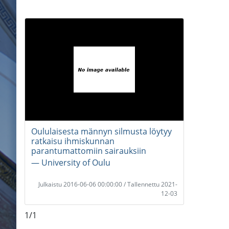
Oululaisesta männyn silmusta löytyy
ratkaisu ihmiskunnan
parantumattomiin sairauksiin
― University of Oulu
Julkaistu 2016-06-06 00:00:00 / Tallennettu 2021-
12-03
1/1