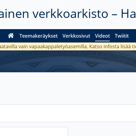
inen verkkoarkisto – H
Teemakeräykset
Verkkosivut
Videot
Twiitit
aatavilla vain vapaakappaletyöasemilla. Katso
infosta
lisää t