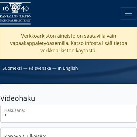
Verkkoarkiston aineisto on saatavilla vain
vapaakappaletyöasemilla. Katso
infosta
lisää tietoa
verkkoarkiston käytöstä.
Suomeksi
―
På svenska
―
In English
Videohaku
Hakusana:
Kanava / julkaisija: