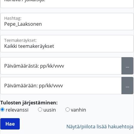
Hashtag:
Teemakeräykset:
Päivämäärästä: pp/kk/vvvv
...
Päivämäärään: pp/kk/vvvv
...
Tulosten järjestäminen:
relevanssi
uusin
vanhin
Näytä/piilota lisää hakuehtoja