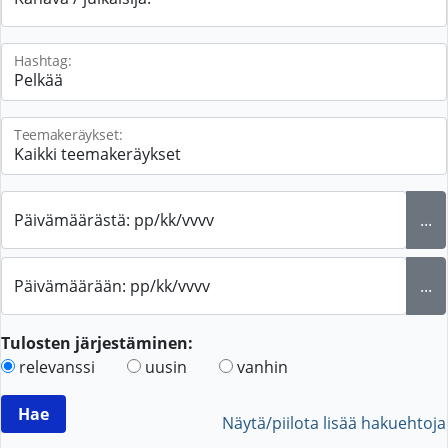
Hashtag:
Teemakeräykset:
Päivämäärästä: pp/kk/vvvv
...
Päivämäärään: pp/kk/vvvv
...
Tulosten järjestäminen:
relevanssi
uusin
vanhin
Näytä/piilota lisää hakuehtoja