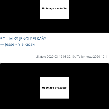
5G – MIKS JENGI PELKÄÄ?
― Jesse – Yle Kioski
Julkaistu 2020-03-16 08:32:10 / Tallennettu 2020-12-11