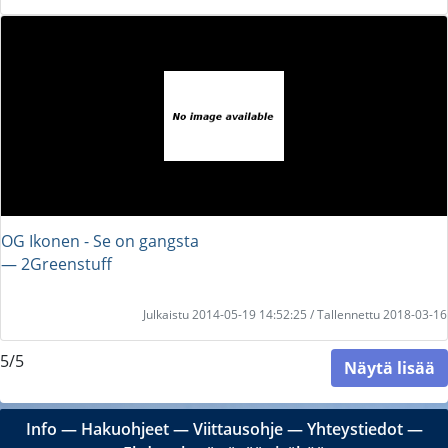
OG Ikonen - Se on gangsta
― 2Greenstuff
Julkaistu 2014-05-19 14:52:25 / Tallennettu 2018-03-16
5/5
Näytä lisää
Info
―
Hakuohjeet
―
Viittausohje
―
Yhteystiedot
―