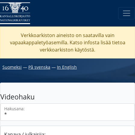
Verkkoarkiston aineisto on saatavilla vain
vapaakappaletyöasemilla. Katso
infosta
lisää tietoa
verkkoarkiston käytöstä.
Suomeksi
―
På svenska
―
In English
Videohaku
Hakusana:
Kanava / julkaisija: