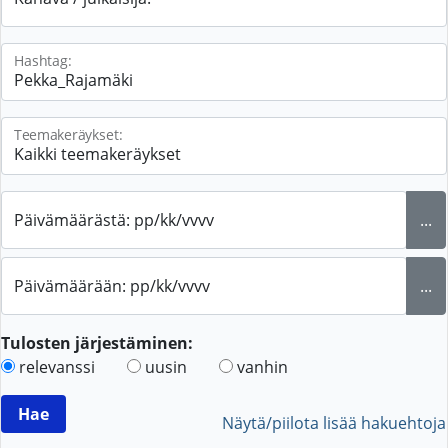
Hashtag:
Teemakeräykset:
Päivämäärästä: pp/kk/vvvv
...
Päivämäärään: pp/kk/vvvv
...
Tulosten järjestäminen:
relevanssi
uusin
vanhin
Näytä/piilota lisää hakuehtoja