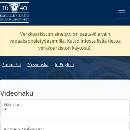
Verkkoarkiston aineisto on saatavilla vain
vapaakappaletyöasemilla. Katso
infosta
lisää tietoa
verkkoarkiston käytöstä.
Suomeksi
―
På svenska
―
In English
Videohaku
Hakusana:
Kanava / julkaisija: