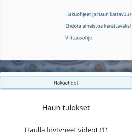
Hakuohjeet ja haun kattavuus
Ehdota aineistoa kerättäväksi
Viittausohje
Hakuehdot
Haun tulokset
Haulla löytyneet videot (1)