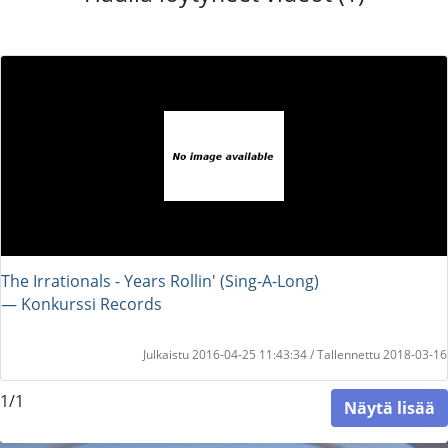
The Irrationals - Years Rollin' (Sing-A-Long)
― Konkurssi Records
Julkaistu 2016-04-25 11:43:34 / Tallennettu 2018-03-16
1/1
Näytä lisää