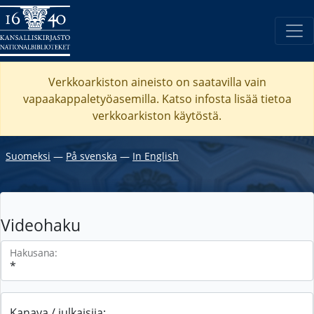
Verkkoarkiston aineisto on saatavilla vain
vapaakappaletyöasemilla. Katso
infosta
lisää tietoa
verkkoarkiston käytöstä.
Suomeksi
―
På svenska
―
In English
Videohaku
Hakusana:
Kanava / julkaisija: