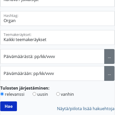
Hashtag:
Teemakeräykset:
Päivämäärästä: pp/kk/vvvv
...
Päivämäärään: pp/kk/vvvv
...
Tulosten järjestäminen:
relevanssi
uusin
vanhin
Näytä/piilota lisää hakuehtoja