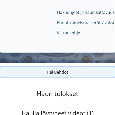
Hakuohjeet ja haun kattavuus
Ehdota aineistoa kerättäväksi
Viittausohje
Hakuehdot
Haun tulokset
Haulla löytyneet videot (1)