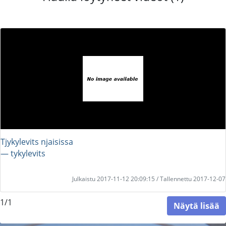
Tjykylevits njaisissa
― tykylevits
Julkaistu 2017-11-12 20:09:15 / Tallennettu 2017-12-07
1/1
Näytä lisää