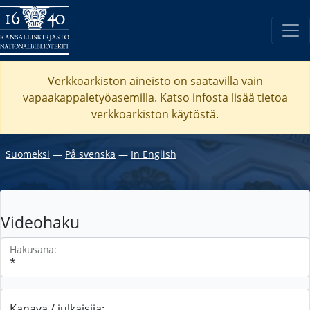
Verkkoarkiston aineisto on saatavilla vain
vapaakappaletyöasemilla. Katso
infosta
lisää tietoa
verkkoarkiston käytöstä.
Suomeksi
―
På svenska
―
In English
Videohaku
Hakusana:
Kanava / julkaisija: