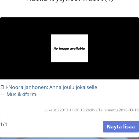
Elli-Noora Janhonen: Anna joulu jokaiselle
― Musiikkifarmi
Julkaistu 2013-11-30 13:26:01 / Tallennettu 2018-03-16
1/1
Näytä lisää