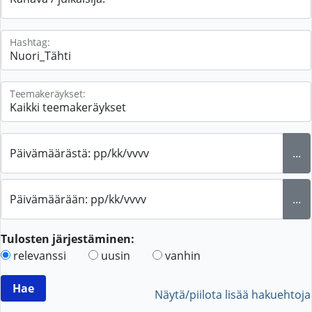
Hashtag:
Teemakeräykset:
Päivämäärästä: pp/kk/vvvv
...
Päivämäärään: pp/kk/vvvv
...
Tulosten järjestäminen:
relevanssi
uusin
vanhin
Näytä/piilota lisää hakuehtoja