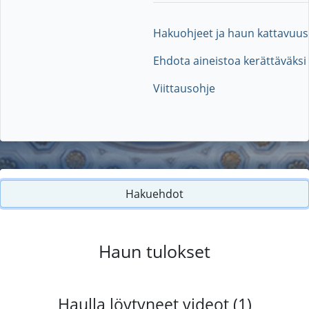
Hakuohjeet ja haun kattavuus
Ehdota aineistoa kerättäväksi
Viittausohje
Hakuehdot
Haun tulokset
Haulla löytyneet videot (1)