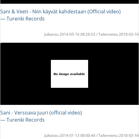
Sani & Veeti - Niin käyvät kahdestaan (Official video)
― Turenki Records
Julkaistu 2014-05-16 08:26:53 / Tallennettu 2018-03-16
Sani - Versoava juuri (official video)
― Turenki Records
Julkaistu 2014-01-13 08:00:44 / Tallennettu 2018-03-16