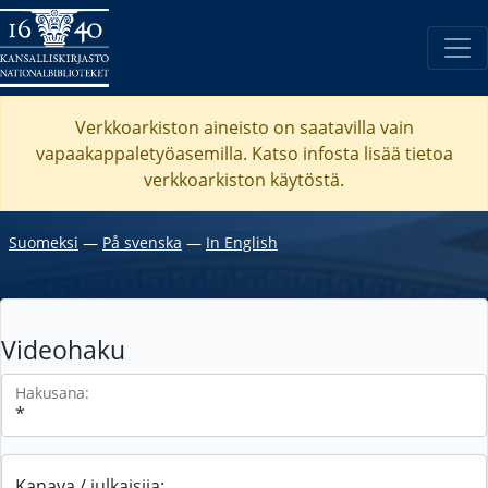
Verkkoarkiston aineisto on saatavilla vain
vapaakappaletyöasemilla. Katso
infosta
lisää tietoa
verkkoarkiston käytöstä.
Suomeksi
―
På svenska
―
In English
Videohaku
Hakusana:
Kanava / julkaisija: