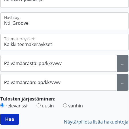
Hashtag:
Teemakeräykset:
Päivämäärästä: pp/kk/vvvv
...
Päivämäärään: pp/kk/vvvv
...
Tulosten järjestäminen:
relevanssi
uusin
vanhin
Näytä/piilota lisää hakuehtoja