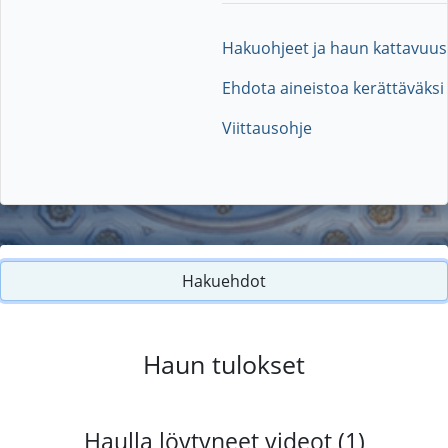
Hakuohjeet ja haun kattavuus
Ehdota aineistoa kerättäväksi
Viittausohje
Hakuehdot
Haun tulokset
Haulla löytyneet videot (1)