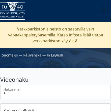
Verkkoarkiston aineisto on saatavilla vain
vapaakappaletyöasemilla. Katso
infosta
lisää tietoa
verkkoarkiston käytöstä.
Suomeksi
―
På svenska
―
In English
Videohaku
Hakusana:
Kanava / julkaisija: