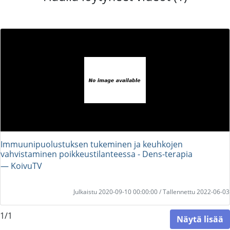
Immuunipuolustuksen tukeminen ja keuhkojen
vahvistaminen poikkeustilanteessa - Dens-terapia
― KoivuTV
Julkaistu 2020-09-10 00:00:00 / Tallennettu 2022-06-03
1/1
Näytä lisää