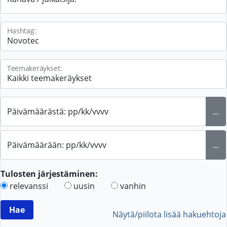
Hashtag:
Teemakeräykset:
Päivämäärästä: pp/kk/vvvv
...
Päivämäärään: pp/kk/vvvv
...
Tulosten järjestäminen:
relevanssi
uusin
vanhin
Näytä/piilota lisää hakuehtoja