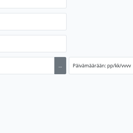
...
Päivämäärään: pp/kk/vvvv