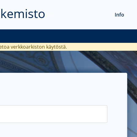
akemisto
Info
ietoa verkkoarkiston käytöstä.