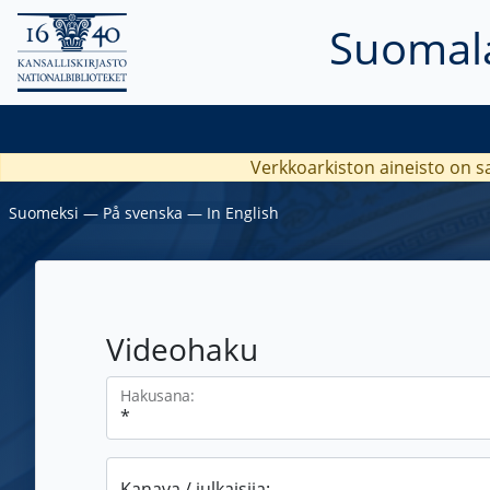
Suomala
Verkkoarkiston aineisto on s
Suomeksi
―
På svenska
―
In English
Videohaku
Hakusana:
Kanava / julkaisija: