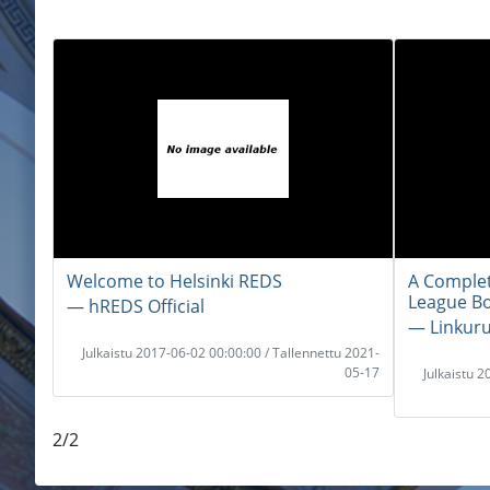
Welcome to Helsinki REDS
A Complet
League B
― hREDS Official
― Linkur
Julkaistu 2017-06-02 00:00:00 / Tallennettu 2021-
05-17
Julkaistu 
2/2