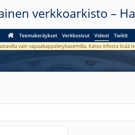
inen verkkoarkisto – H
Teemakeräykset
Verkkosivut
Videot
Twiitit
aatavilla vain vapaakappaletyöasemilla. Katso
infosta
lisää t