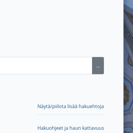
...
Näytä/piilota lisää hakuehtoja
Hakuohjeet ja haun kattavuus