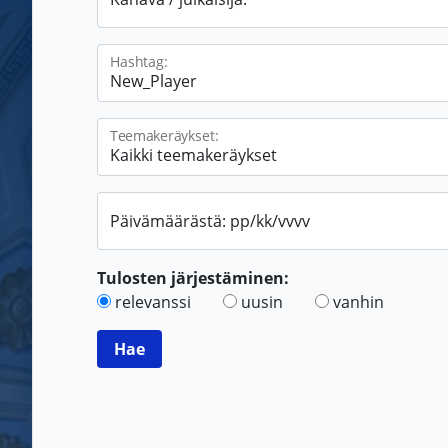
Hashtag:
Teemakeräykset:
Päivämäärästä: pp/kk/vvvv
Tulosten järjestäminen:
relevanssi
uusin
vanhin