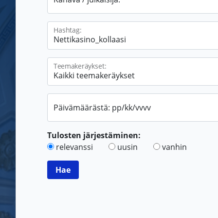
Hashtag:
Teemakeräykset:
Päivämäärästä: pp/kk/vvvv
Tulosten järjestäminen:
relevanssi
uusin
vanhin