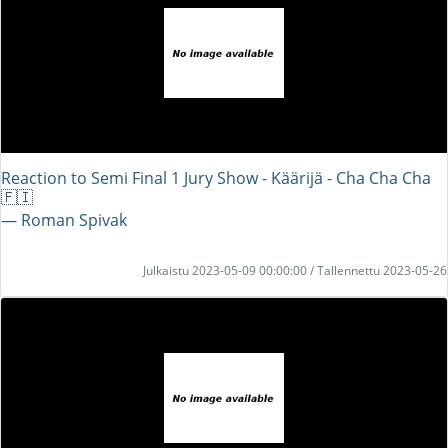
Reaction to Semi Final 1 Jury Show - Käärijä - Cha Cha Cha
🇫🇮
― Roman Spivak
Julkaistu 2023-05-09 00:00:00 / Tallennettu 2023-05-26