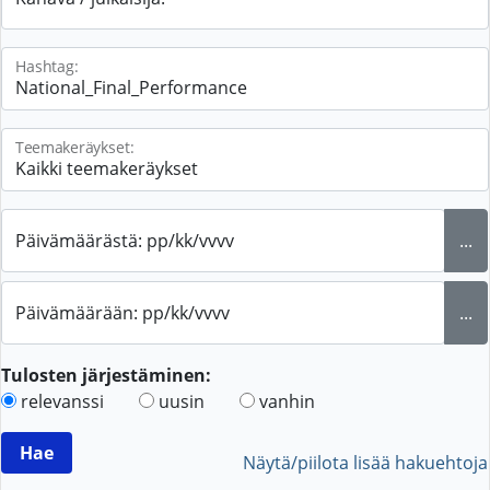
Hashtag:
Teemakeräykset:
Päivämäärästä: pp/kk/vvvv
...
Päivämäärään: pp/kk/vvvv
...
Tulosten järjestäminen:
relevanssi
uusin
vanhin
Näytä/piilota lisää hakuehtoja