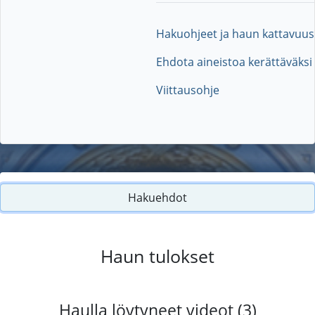
Hakuohjeet ja haun kattavuus
Ehdota aineistoa kerättäväksi
Viittausohje
Hakuehdot
Haun tulokset
Haulla löytyneet videot (3)