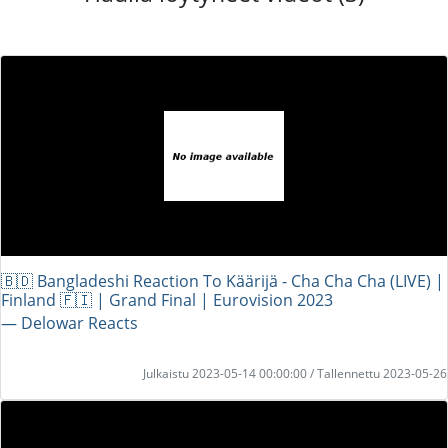
🇧🇩 Bangladeshi Reaction To Käärijä - Cha Cha Cha (LIVE) |
Finland 🇫🇮 | Grand Final | Eurovision 2023
― Delowar Reacts
Julkaistu 2023-05-14 00:00:00 / Tallennettu 2023-05-26