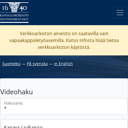
Verkkoarkiston aineisto on saatavilla vain
vapaakappaletyöasemilla. Katso
infosta
lisää tietoa
verkkoarkiston käytöstä.
Suomeksi
―
På svenska
―
In English
Videohaku
Hakusana:
Kanava / julkaisija: