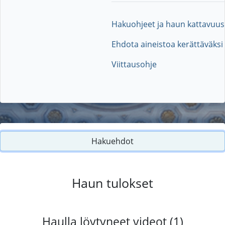
Hakuohjeet ja haun kattavuus
Ehdota aineistoa kerättäväksi
Viittausohje
Hakuehdot
Haun tulokset
Haulla löytyneet videot (1)