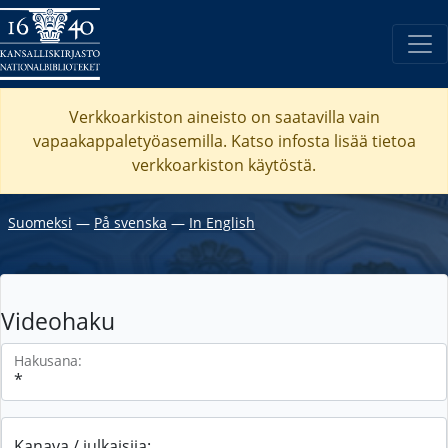
Verkkoarkiston aineisto on saatavilla vain
vapaakappaletyöasemilla. Katso
infosta
lisää tietoa
verkkoarkiston käytöstä.
Suomeksi
―
På svenska
―
In English
Videohaku
Hakusana:
Kanava / julkaisija: