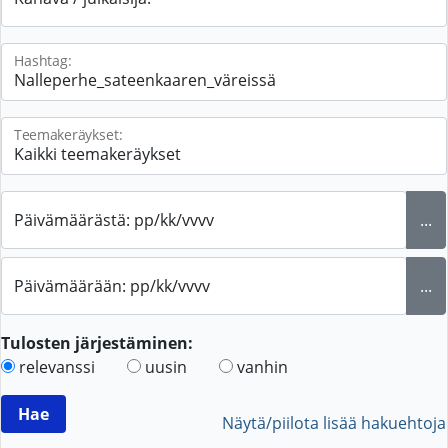
Hashtag:
Teemakeräykset:
Päivämäärästä: pp/kk/vvvv
...
Päivämäärään: pp/kk/vvvv
...
Tulosten järjestäminen:
relevanssi
uusin
vanhin
Näytä/piilota lisää hakuehtoja