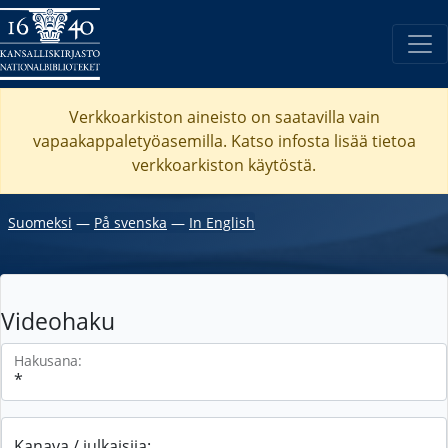
Verkkoarkiston aineisto on saatavilla vain
vapaakappaletyöasemilla. Katso
infosta
lisää tietoa
verkkoarkiston käytöstä.
Suomeksi
―
På svenska
―
In English
Videohaku
Hakusana:
Kanava / julkaisija: