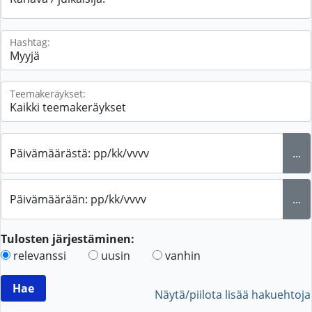
Hashtag:
Teemakeräykset:
Päivämäärästä: pp/kk/vvvv
...
Päivämäärään: pp/kk/vvvv
...
Tulosten järjestäminen:
relevanssi
uusin
vanhin
Näytä/piilota lisää hakuehtoja