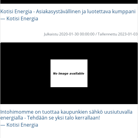
Kotisi Energia - Asiakasystävällinen ja luotettava kumppani
― Kotisi Energia
Julkaistu 2020-01-30 00:00:00 / Tallennettu 2023-01-03
Intohimomme on tuottaa kaupunkien sähkö uusiutuvalla
energialla - Tehdään se yksi talo kerrallaan!
― Kotisi Energia